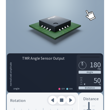
TMR Angle Sensor Output
180
normalized amplitude
N
deg
Angle
50
%
Distance
angle
sin
cos
Distance
Rotation