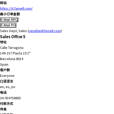
网站
a
https://it.farnell.com/
d
最小订单金额
e
r
,
Sales Dept, Sales (
vendite@farnell.com
)
p
Sales Office 5
r
地址
e
Calle Tarragona
s
149-157 Planta 19 1º
s
Barcelona 8014
"
Spain
C
客户群
t
Everyone
r
口语语言
l
en, es, po
+
电话
/
34-934758805
"
付款方式
.
传真
T