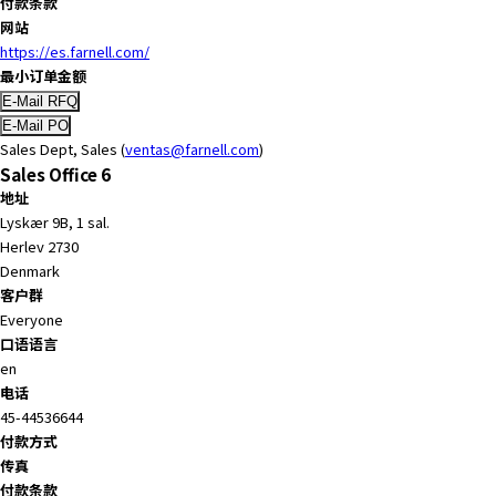
付款条款
h
网站
i
https://es.farnell.com/
s
最小订单金额
s
h
o
Sales Dept, Sales (
ventas@farnell.com
)
r
Sales Office 6
t
地址
c
Lyskær 9B, 1 sal.
u
Herlev 2730
t
Denmark
a
客户群
c
Everyone
t
口语语言
i
en
v
电话
a
45-44536644
t
付款方式
e
传真
s
付款条款