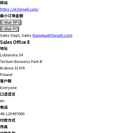
网站
y
https://nl.farnell.com/
o
最小订单金额
u
n
a
Sales Dept, Sales (
benelux@farnell.com
)
v
Sales Office 8
i
地址
g
Lublanska 34
a
Tertium Business Park B
t
Krakow 31476
e
Poland
a
客户群
n
Everyone
d
口语语言
i
en
n
电话
t
48-123497000
e
付款方式
r
传真
a