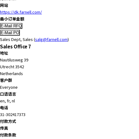
t
网站
h
https://dk.farnell.com/
e
最小订单金额
s
c
r
Sales Dept, Sales (
salg@farnell.com
)
e
Sales Office 7
e
地址
n
Nautilusweg 39
r
Utrecht 3542
e
Netherlands
a
客户群
d
Everyone
e
口语语言
r
en, fr, nl
t
电话
o
31-302417373
h
付款方式
e
传真
l
付款条款
p