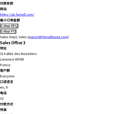
e
付款条款
s
网站
s
https://uk.farnell.com/
i
最小订单金额
b
i
l
Sales Dept, Sales (
export@farnellinone.com
)
i
Sales Office 3
t
地址
y
314 allée des Noisetiers
s
Limonest 69760
c
France
r
客户群
e
Everyone
e
口语语言
n
en, fr
r
电话
e
33
a
付款方式
d
传真
e