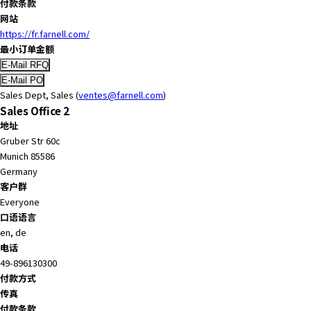
付款条款
r
网站
.
https://fr.farnell.com/
T
最小订单金额
o
s
t
Sales Dept, Sales (
ventes@farnell.com
)
a
Sales Office 2
r
地址
t
Gruber Str 60c
t
Munich 85586
h
Germany
e
客户群
A
Everyone
l
口语语言
l
en, de
i
电话
n
49-896130300
O
付款方式
n
传真
e
付款条款