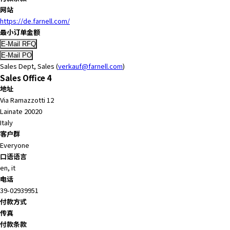
A
网站
c
https://de.farnell.com/
c
最小订单金额
e
s
s
Sales Dept, Sales (
verkauf@farnell.com
)
i
Sales Office 4
b
地址
i
Via Ramazzotti 12
l
Lainate 20020
i
Italy
t
客户群
y
Everyone
s
口语语言
c
en, it
r
电话
e
39-02939951
e
付款方式
n
传真
r
付款条款
e