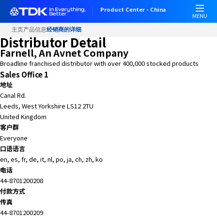
W
Product Center - China
e
MENU
l
主页
产品信息
经销商的详细
c
Distributor Detail
o
Farnell, An Avnet Company
m
Broadline franchised distributor with over 400,000 stocked products
e
Sales Office 1
t
地址
o
Canal Rd.
A
Leeds, West Yorkshire LS12 2TU
l
United Kingdom
l
客户群
i
Everyone
n
口语语言
O
en, es, fr, de, it, nl, po, ja, ch, zh, ko
n
电话
e
44-8701200208
A
付款方式
c
传真
c
44-8701200209