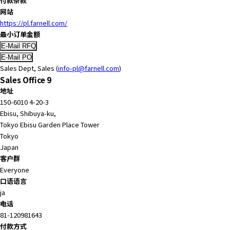
付款条款
c
网站
t
https://pl.farnell.com/
w
最小订单金额
i
t
h
Sales Dept, Sales (
info-pl@farnell.com
)
t
Sales Office 9
h
地址
e
150-6010 4-20-3
c
Ebisu, Shibuya-ku,
o
Tokyo Ebisu Garden Place Tower
n
Tokyo
t
Japan
e
客户群
n
Everyone
t
口语语言
.
ja
电话
81-120981643
付款方式