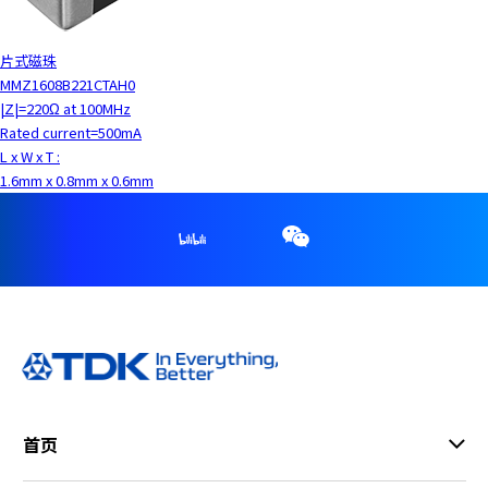
片式磁珠
MMZ1608B221CTAH0
|Z|=220Ω at 100MHz
Rated current=500mA
L x W x T :
1.6mm x 0.8mm x 0.6mm
首页