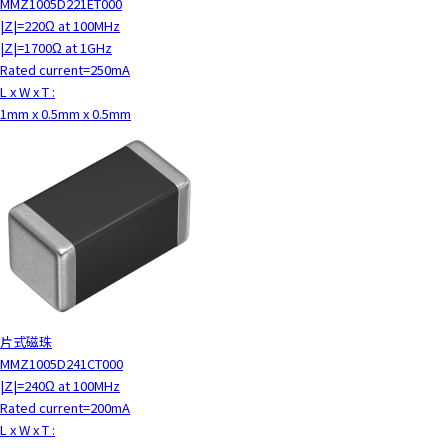
MMZ1005D221ET000
|Z|=220Ω at 100MHz
|Z|=1700Ω at 1GHz
Rated current=250mA
L x W x T :
1mm x 0.5mm x 0.5mm
片式磁珠
MMZ1005D241CT000
|Z|=240Ω at 100MHz
Rated current=200mA
L x W x T :