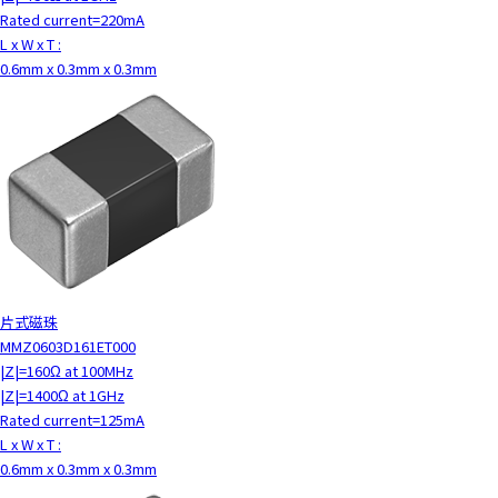
Rated current=220mA
L x W x T :
0.6mm x 0.3mm x 0.3mm
片式磁珠
MMZ0603D161ET000
|Z|=160Ω at 100MHz
|Z|=1400Ω at 1GHz
Rated current=125mA
L x W x T :
0.6mm x 0.3mm x 0.3mm