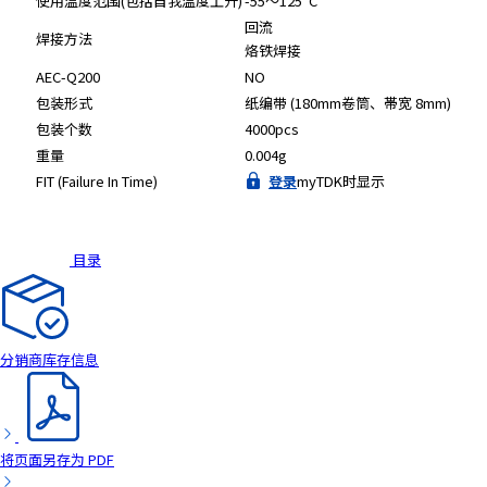
使用温度范围(包括自我温度上升)
-55～125°C
回流
焊接方法
烙铁焊接
AEC-Q200
NO
包装形式
纸编带 (180mm卷筒、帯宽 8mm)
包装个数
4000pcs
重量
0.004g
FIT (Failure In Time)
登录
myTDK时显示
目录
分销商库存信息
将页面另存为 PDF