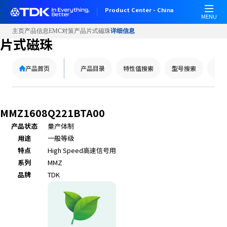
Product Center - China
MENU
主页
产品信息
EMC对策产品
片式磁珠
详细信息
片式磁珠
产品首页
产品目录
特性值搜索
型号搜索
替代
MMZ1608Q221BTA00
产品状态
量产体制
用途
一般等级
特点
High Speed
高速信号用
系列
MMZ
品牌
TDK