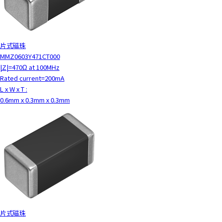
片式磁珠
MMZ0603Y471CT000
|Z|=470Ω at 100MHz
Rated current=200mA
L x W x T :
0.6mm x 0.3mm x 0.3mm
片式磁珠