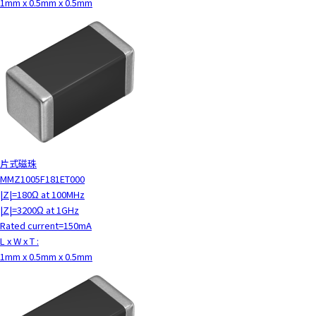
1mm x 0.5mm x 0.5mm
片式磁珠
MMZ1005F181ET000
|Z|=180Ω at 100MHz
|Z|=3200Ω at 1GHz
Rated current=150mA
L x W x T :
1mm x 0.5mm x 0.5mm