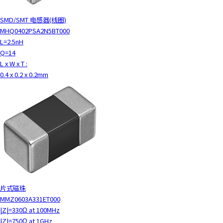
SMD/SMT 电感器(线圈)
MHQ0402PSA2N5BT000
L=2.5nH
Q=14
L x W x T :
0.4 x 0.2 x 0.2mm
片式磁珠
MMZ0603A331ET000
|Z|=330Ω at 100MHz
|Z|=750Ω at 1GHz