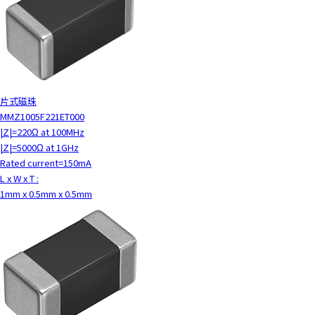
片式磁珠
MMZ1005F221ET000
|Z|=220Ω at 100MHz
|Z|=5000Ω at 1GHz
Rated current=150mA
L x W x T :
1mm x 0.5mm x 0.5mm