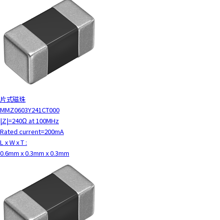
片式磁珠
MMZ0603Y241CT000
|Z|=240Ω at 100MHz
Rated current=200mA
L x W x T :
0.6mm x 0.3mm x 0.3mm