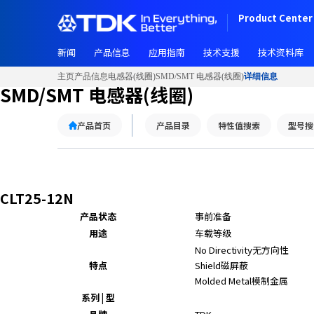
Product Center 
新闻
产品信息
应用指南
技术支援
技术资料库
主页
产品信息
电感器(线圈)
SMD/SMT 电感器(线圈)
详细信息
SMD/SMT 电感器(线圈)
产品首页
产品目录
特性值搜索
型号搜
CLT25-12N
产品状态
事前准备
用途
车载等级
No Directivity
无方向性
特点
Shield
磁屏蔽
Molded Metal
模制金属
系列 | 型