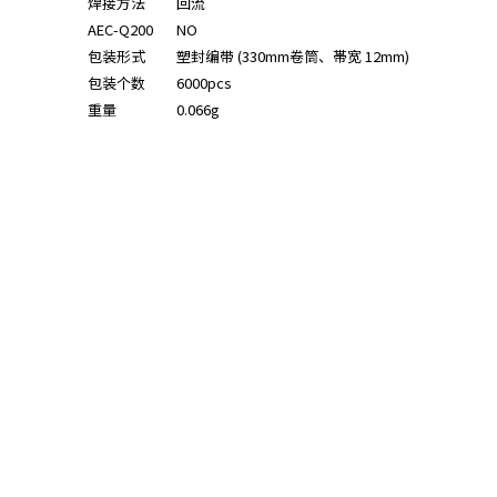
焊接方法
回流
AEC-Q200
NO
包装形式
塑封编带 (330mm卷筒、帯宽 12mm)
包装个数
6000pcs
重量
0.066g