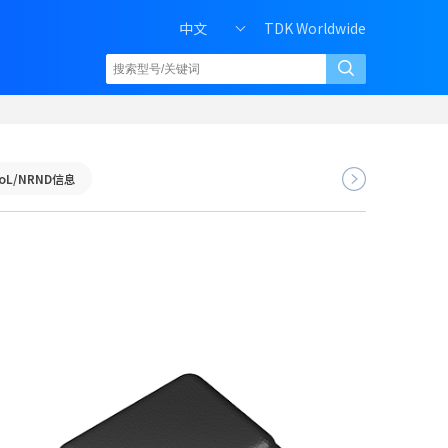
中文
TDK Worldwide
oL/NRND信息