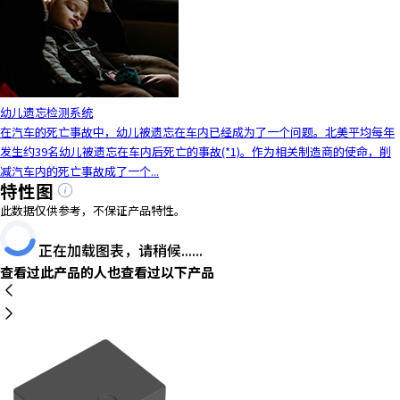
y
o
u
n
a
幼儿遗忘检测系统
v
在汽车的死亡事故中，幼儿被遗忘在车内已经成为了一个问题。北美平均每年
i
发生约39名幼儿被遗忘在车内后死亡的事故(*1)。作为相关制造商的使命，削
g
减汽车内的死亡事故成了一个...
a
特性图
t
此数据仅供参考，不保证产品特性。
e
a
正在加载图表，请稍候......
n
查看过此产品的人也查看过以下产品
d
i
n
t
e
r
a