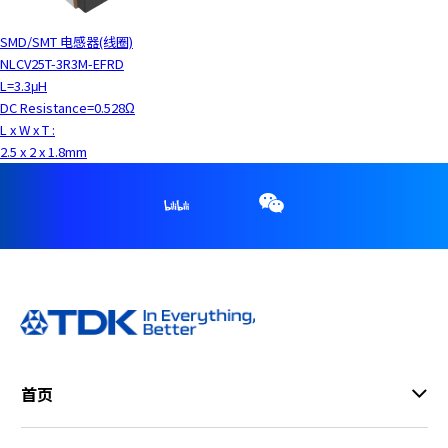
SMD/SMT 电感器(线圈)
NLCV25T-3R3M-EFRD
L=3.3μH
DC Resistance=0.528Ω
L x W x T :
2.5 x 2 x 1.8mm
首页