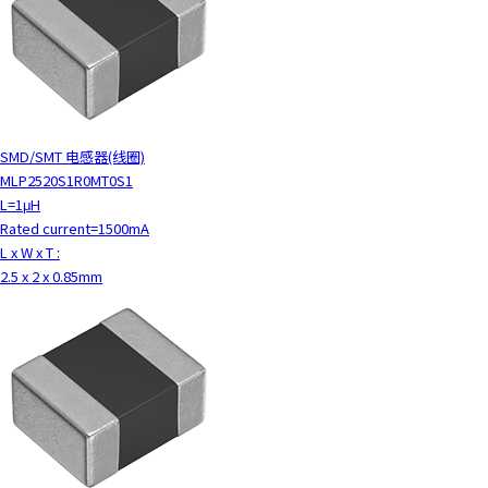
SMD/SMT 电感器(线圈)
MLP2520S1R0MT0S1
L=1μH
Rated current=1500mA
L x W x T :
2.5 x 2 x 0.85mm