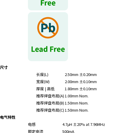
r
.
T
o
s
t
a
r
t
t
尺寸
h
长度(L)
2.50mm ±0.20mm
e
宽度(W)
2.00mm ±0.10mm
A
厚度 | 高低
1.80mm ±0.10mm
l
推荐焊盘布局(A)
1.00mm Nom.
l
i
推荐焊盘布局(B)
1.50mm Nom.
n
推荐焊盘布局(C)
1.50mm Nom.
O
电气特性
n
电感
4.7μH ±20% at 7.96MHz
e
额定电流
500mA