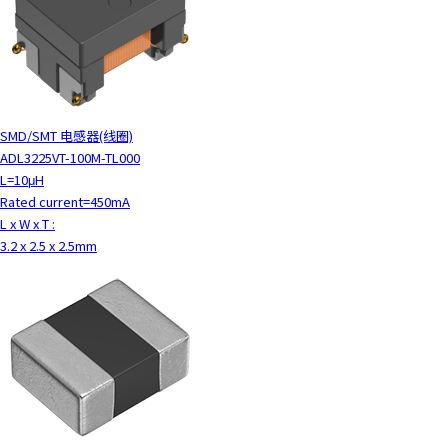
c
t
w
i
t
h
SMD/SMT 电感器(线圈)
t
ADL3225VT-100M-TL000
h
L=10μH
e
Rated current=450mA
c
L x W x T :
o
3.2 x 2.5 x 2.5mm
n
t
e
n
t
.