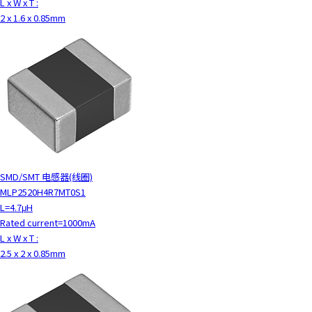
L x W x T :
2 x 1.6 x 0.85mm
SMD/SMT 电感器(线圈)
MLP2520H4R7MT0S1
L=4.7μH
Rated current=1000mA
L x W x T :
2.5 x 2 x 0.85mm