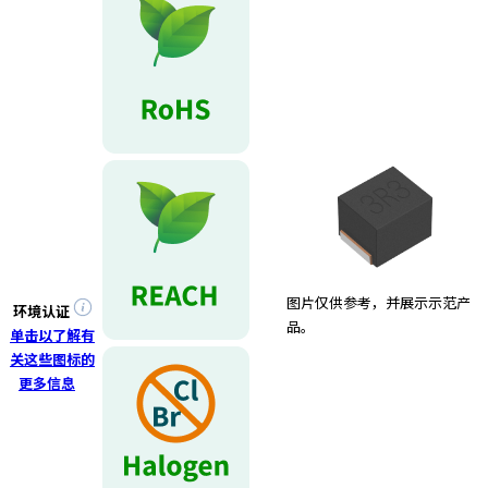
e
s
s
i
b
i
l
i
t
y
s
c
r
图片仅供参考，并展示示范产
环境认证
e
品。
单击以了解有
e
关这些图标的
n
更多信息
r
e
a
d
e