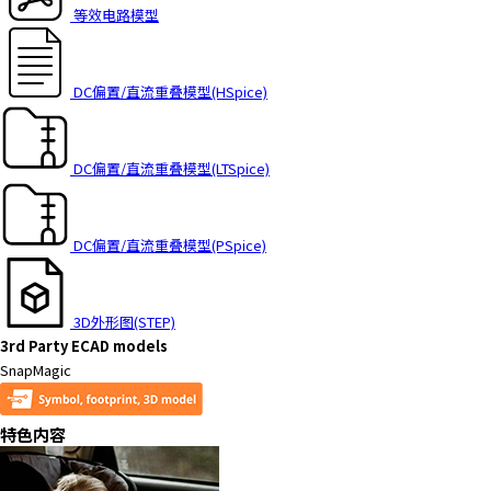
t
等效电路模型
h
e
s
DC偏置/直流重叠模型(HSpice)
c
r
e
DC偏置/直流重叠模型(LTSpice)
e
n
r
DC偏置/直流重叠模型(PSpice)
e
a
d
e
3D外形图(STEP)
r
3rd Party ECAD models
t
SnapMagic
o
h
特色内容
e
l
p