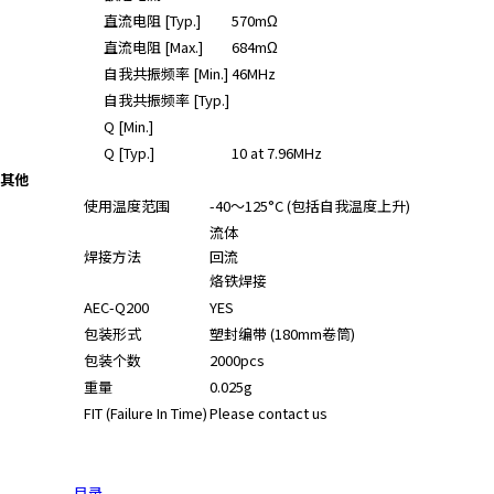
A
直流电阻 [Typ.]
570mΩ
c
直流电阻 [Max.]
684mΩ
c
自我共振频率 [Min.]
46MHz
e
自我共振频率 [Typ.]
s
Q [Min.]
s
Q [Typ.]
10 at 7.96MHz
i
b
其他
i
使用温度范围
-40～125°C (包括自我温度上升)
l
流体
i
焊接方法
回流
t
烙铁焊接
y
AEC-Q200
YES
s
包装形式
塑封编带 (180mm卷筒)
c
包装个数
2000pcs
r
重量
0.025g
e
FIT (Failure In Time)
Please contact us
e
n
r
目录
e