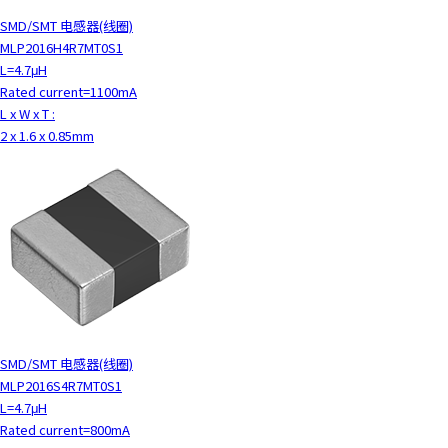
SMD/SMT 电感器(线圈)
MLP2016H4R7MT0S1
L=4.7μH
Rated current=1100mA
L x W x T :
2 x 1.6 x 0.85mm
SMD/SMT 电感器(线圈)
MLP2016S4R7MT0S1
L=4.7μH
Rated current=800mA