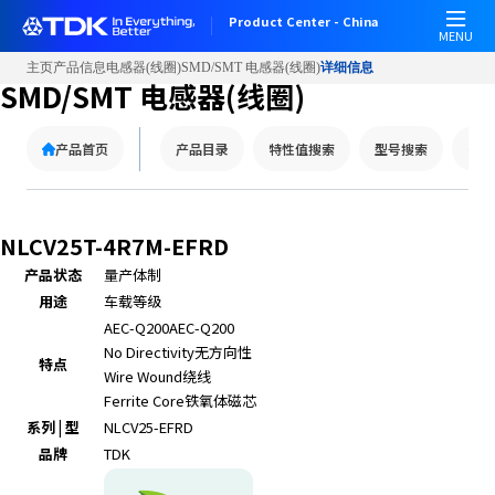
W
Product Center - China
e
MENU
l
主页
产品信息
电感器(线圈)
SMD/SMT 电感器(线圈)
详细信息
c
SMD/SMT 电感器(线圈)
o
m
产品首页
产品目录
特性值搜索
型号搜索
替代
e
t
o
A
NLCV25T-4R7M-EFRD
l
产品状态
量产体制
l
用途
车载等级
i
n
AEC-Q200
AEC-Q200
O
No Directivity
无方向性
特点
n
Wire Wound
绕线
e
Ferrite Core
铁氧体磁芯
A
系列 | 型
NLCV25-EFRD
c
品牌
TDK
c