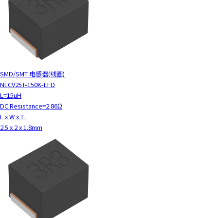
SMD/SMT 电感器(线圈)
NLCV25T-150K-EFD
L=15μH
DC Resistance=2.86Ω
L x W x T :
2.5 x 2 x 1.8mm