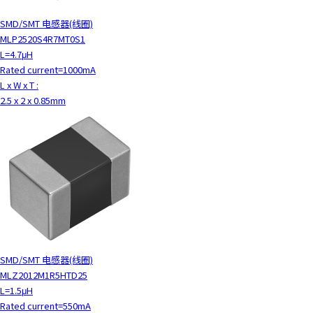
SMD/SMT 电感器(线圈)
MLP2520S4R7MT0S1
L=4.7μH
Rated current=1000mA
L x W x T :
2.5 x 2 x 0.85mm
SMD/SMT 电感器(线圈)
MLZ2012M1R5HTD25
L=1.5μH
Rated current=550mA