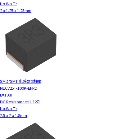
L x W x T :
2 x 1.25 x 1.25mm
SMD/SMT 电感器(线圈)
NLCV25T-100K-EFRD
L=10μH
DC Resistance=1.32Ω
L x W x T :
2.5 x 2 x 1.8mm