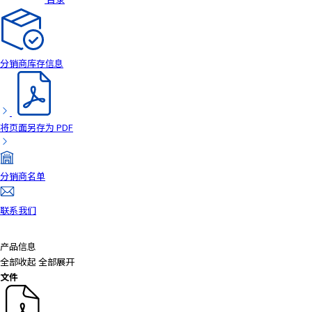
a
d
e
r
分销商库存信息
,
p
r
e
将页面另存为 PDF
s
s
"
分销商名单
C
t
联系我们
r
l
+
产品信息
/
全部收起
全部展开
"
文件
.
T