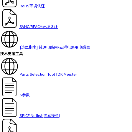
h
RoHS环境认证
i
s
s
SVHC/REACH环境认证
h
o
r
[选型指南] 普通电路用/去耦电路用电感器
t
技术支援工具
c
u
t
Parts Selection Tool TDK Meister
a
c
t
i
S参数
v
a
t
SPICE Netlist(简易模型)
e
s