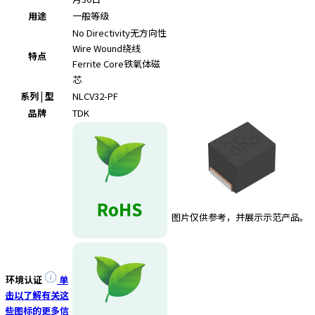
用途
一般等级
No Directivity
无方向性
Wire Wound
绕线
特点
Ferrite Core
铁氧体磁
芯
系列 | 型
NLCV32-PF
品牌
TDK
图片仅供参考，并展示示范产品。
环境认证
单
击以了解有关这
些图标的更多信