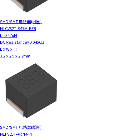
SMD/SMT 电感器(线圈)
NLCV32T-R47M-PFR
L=0.47μH
DC Resistance=0.0456Ω
L x W x T :
3.2 x 2.5 x 2.2mm
SMD/SMT 电感器(线圈)
NLFV25T-4R7M-PF