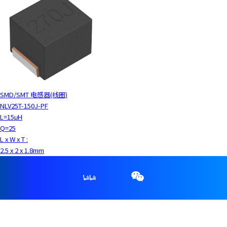
SMD/SMT 电感器(线圈)
NLV25T-150J-PF
L=15μH
Q=25
L x W x T :
2.5 x 2 x 1.8mm