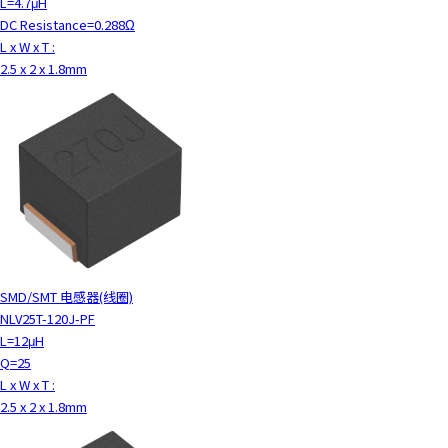
L=4.7μH
DC Resistance=0.288Ω
L x W x T :
2.5 x 2 x 1.8mm
SMD/SMT 电感器(线圈)
NLV25T-120J-PF
L=12μH
Q=25
L x W x T :
2.5 x 2 x 1.8mm