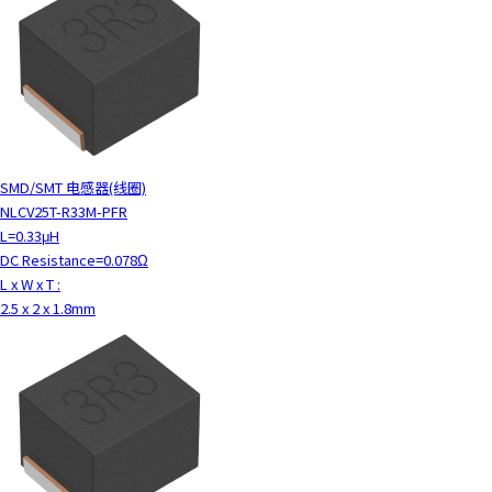
SMD/SMT 电感器(线圈)
NLCV25T-R33M-PFR
L=0.33μH
DC Resistance=0.078Ω
L x W x T :
2.5 x 2 x 1.8mm