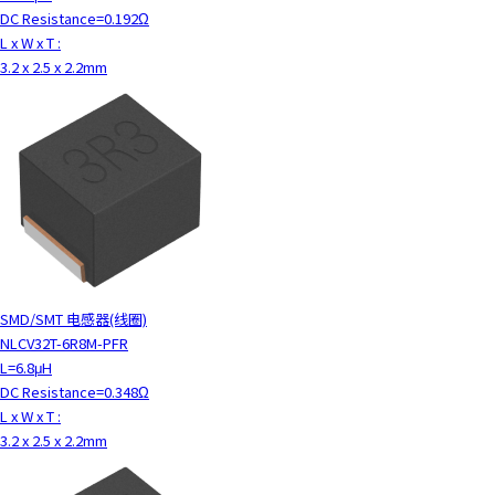
DC Resistance=0.192Ω
L x W x T :
3.2 x 2.5 x 2.2mm
SMD/SMT 电感器(线圈)
NLCV32T-6R8M-PFR
L=6.8μH
DC Resistance=0.348Ω
L x W x T :
3.2 x 2.5 x 2.2mm