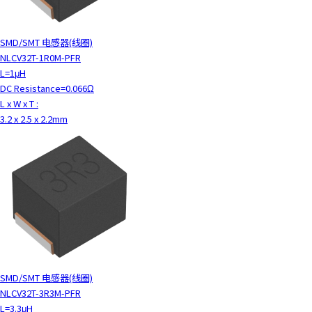
SMD/SMT 电感器(线圈)
NLCV32T-1R0M-PFR
L=1μH
DC Resistance=0.066Ω
L x W x T :
3.2 x 2.5 x 2.2mm
SMD/SMT 电感器(线圈)
NLCV32T-3R3M-PFR
L=3.3μH