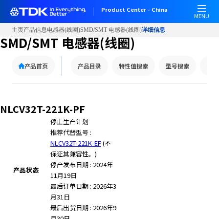
Product Center - China
MENU
主页
产品信息
电感器(线圈)
SMD/SMT 电感器(线圈)
详细信息
SMD/SMT 电感器(线圈)
产品首页
产品目录
特性值搜索
型号搜索
替代
NLCV32T-221K-PF
停止生产计划
推荐代替型号 :
NLCV32T-221K-EF
(不
保证其兼容性。)
停产发布日期 : 2024年
产品状态
11月19日
最后订单日期 : 2026年3
月31日
最后出货日期 : 2026年9
月30日