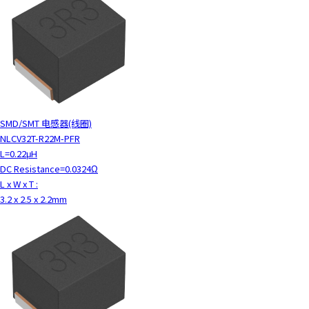
SMD/SMT 电感器(线圈)
NLCV32T-R22M-PFR
L=0.22μH
DC Resistance=0.0324Ω
L x W x T :
3.2 x 2.5 x 2.2mm