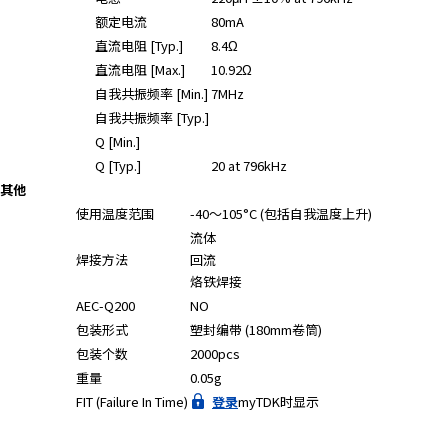
额定电流
80mA
直流电阻 [Typ.]
8.4Ω
直流电阻 [Max.]
10.92Ω
自我共振频率 [Min.]
7MHz
自我共振频率 [Typ.]
Q [Min.]
Q [Typ.]
20 at 796kHz
其他
使用温度范围
-40～105°C (包括自我温度上升)
流体
焊接方法
回流
烙铁焊接
AEC-Q200
NO
包装形式
塑封编带 (180mm卷筒)
包装个数
2000pcs
重量
0.05g
FIT (Failure In Time)
登录
myTDK时显示