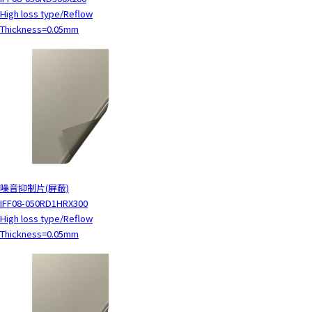
High loss type/Reflow
Thickness=0.05mm
噪音抑制片(屏蔽)
IFF08-050RD1HRX300
High loss type/Reflow
Thickness=0.05mm