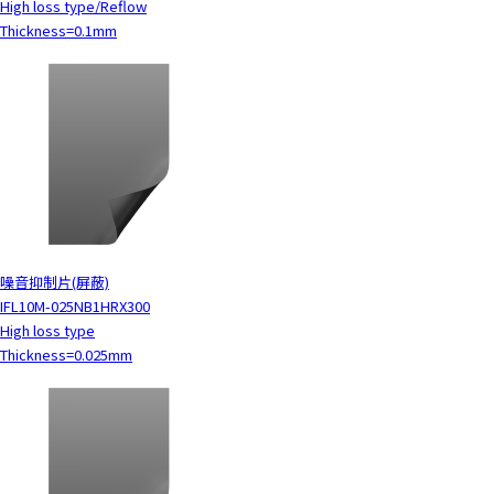
High loss type/Reflow
Thickness=0.1mm
噪音抑制片(屏蔽)
IFL10M-025NB1HRX300
High loss type
Thickness=0.025mm