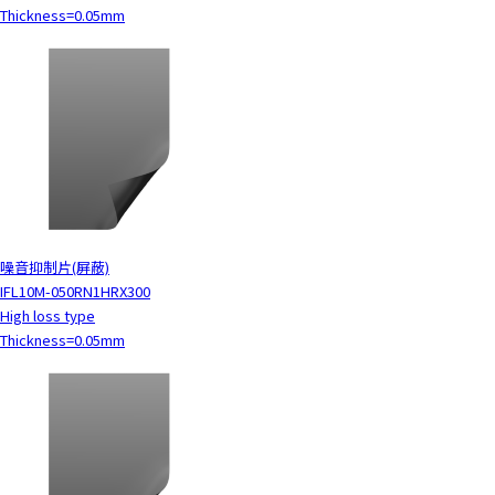
Thickness=0.05mm
噪音抑制片(屏蔽)
IFL10M-050RN1HRX300
High loss type
Thickness=0.05mm