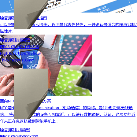
噪音抑制/磁性片 选型指南
可以根据产品的厚度和频率，连同其代表性特性，一并确认最适合的噪声抑制/
磁性片。
噪音抑制片(屏蔽)
IFF08-050ND1HRX300
High loss type/Reflow
Thickness=0.05mm
面向NFC电路的总体解决方案
NFC是Near Field Communication（近场通信）的简称，是1种近距离无线通
信。 将两个支持NFC的设备互相靠近，可以进行数据通信、认证，这项功能近
年来正在急速搭载到智能手机上...
噪音抑制片(屏蔽)
IFF08-050ND300X200