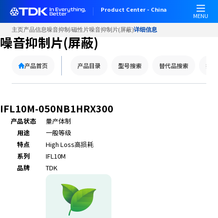
Product Center - China
MENU
主页
产品信息
噪音抑制/磁性片
噪音抑制片(屏蔽)
详细信息
噪音抑制片(屏蔽)
产品首页
产品目录
型号搜索
替代品搜索
技术
IFL10M-050NB1HRX300
产品状态
量产体制
用途
一般等级
特点
High Loss
高损耗
系列
IFL10M
品牌
TDK