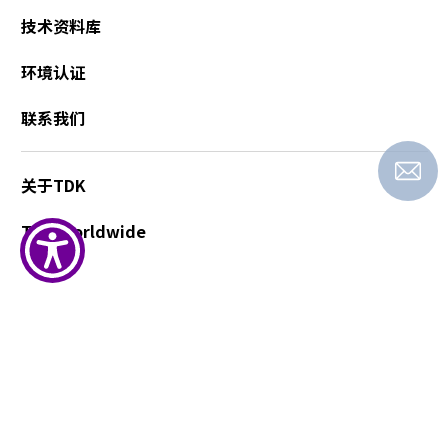
技术资料库
环境认证
联系我们
关于TDK
TDK Worldwide
TDK 网站使用条件
个人情报保护基本方针
Cookie政策
关于TDK仿冒品的注意事项
隐私设置
Copyright(c) 2025 TDK China Co., Ltd.. All rights reserved.
沪ICP备05063934号-6
公网安备 31010502007105号
TDK