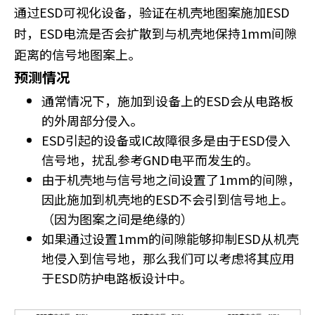
c
通过ESD可视化设备，验证在机壳地图案施加ESD
t
时，ESD电流是否会扩散到与机壳地保持1mm间隙
w
距离的信号地图案上。
i
t
预测情况
h
通常情况下，施加到设备上的ESD会从电路板
t
h
的外周部分侵入。
e
ESD引起的设备或IC故障很多是由于ESD侵入
c
信号地，扰乱参考GND电平而发生的。
o
由于机壳地与信号地之间设置了1mm的间隙，
n
t
因此施加到机壳地的ESD不会引到信号地上。
e
（因为图案之间是绝缘的）
n
如果通过设置1mm的间隙能够抑制ESD从机壳
t
.
地侵入到信号地，那么我们可以考虑将其应用
于ESD防护电路板设计中。