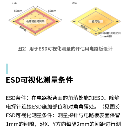
h
i
s
s
h
o
r
图2：用于ESD可视化测量的评估用电路板设计
t
c
u
t
a
ESD可视化测量条件
c
t
i
ESD条件：在电路板背面的角落处施加ESD。除静
v
电探针连接ESD施加部位和对角角落处。（见图3）
a
t
ESD可视化测量条件：测量探针与电路板表面保留
e
1mm的间隙，沿X、Y方向每隔2mm的间距进行测
s