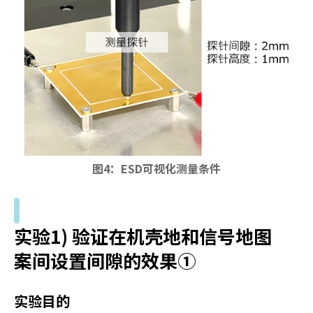
y
o
u
n
a
v
i
g
a
t
图4：ESD可视化测量条件
e
a
n
d
i
实验1) 验证在机壳地和信号地图
n
案间设置间隙的效果①
t
e
r
实验目的
a