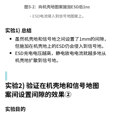
图5-2：向机壳地图案施加ESD后1ns
・ESD电流侵入到信号地图案上。
实验1) 总结
虽然机壳地和信号地之间设置了1mm的间隙，
但施加在机壳地上的ESD仍会侵入到信号地。
ESD充电电压越高，静电放电电流就越多地从
机壳地扩散到信号地。
实验2) 验证在机壳地和信号地图
案间设置间隙的效果②
实验目的