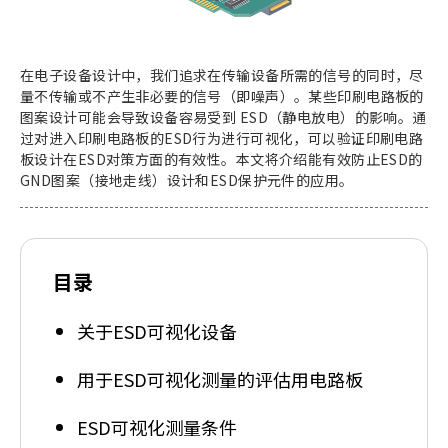
e
s
s
i
在电子设备设计中，我们追求在传输设备所需的信号的同时，尽
b
量不传输或不产生非必要的信号（即噪声）。某些印刷电路板的
i
图案设计可能会导致设备容易受到 ESD（静电放电）的影响。通
l
过对进入印刷电路板的ESD行为进行可视化，可以验证印刷电路
i
板设计在ESD对策方面的有效性。本文将介绍能有效防止ESD的
t
GND图案（接地走线）设计和ESD保护元件的应用。
y
s
c
r
目录
e
e
关于ESD可视化设备
n
r
e
用于ESD可视化测量的评估用电路板
a
d
ESD可视化测量条件
e