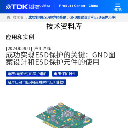
W
跳
Product Center - China
e
转
MENU
l
到
首页
技术资料库
成功实现ESD保护的关键：GND图案设计和ESD保护元件的使用
c
主
技术资料库
o
要
m
内
应用和实例
e
容
t
[
2024年09月
]
应用注释
成功实现ESD保护的关键：GND图
o
案设计和ESD保护元件的使用
A
l
l
电压/电流/过热保护器件
电压保护器件
i
贴片压敏电阻/陶瓷瞬时电压抑制器
n
O
n
e
A
c
c