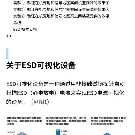
A
实验1）验证在机壳地和信号地图案间设置间隙的效果①
c
实验2）验证在机壳地和信号地图案间设置间隙的效果②
c
实验3）验证在机壳地和信号地图案之间装载元件的效果
e
总结
s
ESD 技术支持
s
i
b
i
l
关于ESD可视化设备
i
t
y
ESD可视化设备是一种通过用非接触磁场探针自动
s
扫描ESD（静电放电）电流来实现ESD电流可视化
c
的设备。（见图1）
r
e
e
n
r
e