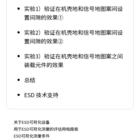
r
实验1）验证在机壳地和信号地图案间设
.
置间隙的效果①
T
o
实验2）验证在机壳地和信号地图案间设
s
t
置间隙的效果②
a
r
实验3）验证在机壳地和信号地图案之间
t
装载元件的效果
t
h
总结
e
A
ESD 技术支持
l
l
i
n
O
关于ESD可视化设备
n
用于ESD可视化测量的评估用电路板
e
ESD可视化测量条件