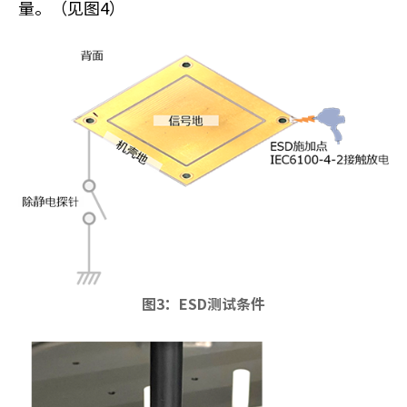
量。（见图4）
t
h
e
s
c
r
e
e
n
r
e
a
d
e
r
图3：ESD测试条件
t
o
h
e
l
p