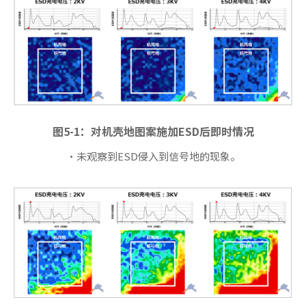
图5-1：对机壳地图案施加ESD后即时情况
・未观察到ESD侵入到信号地的现象。