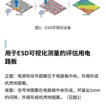
a
d
e
r
,
图1：ESD可视化设备
p
r
e
s
用于ESD可视化测量的评估用电
s
"
路板
C
t
r
正面：电源和信号图案位于电路板中央，外周形成
l
机壳地图案。
+
/
背面：信号地图案在电路板中央形成，并留出1mm
"
的间隙，外周形成机壳地图案。（见图2）
.
T