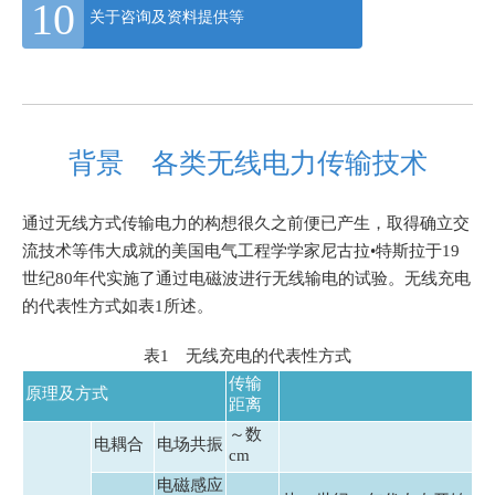
10
关于咨询及资料提供等
s
s
"
C
t
背景 各类无线电力传输技术
r
l
+
通过无线方式传输电力的构想很久之前便已产生，取得确立交
/
流技术等伟大成就的美国电气工程学学家尼古拉•特斯拉于19
"
世纪80年代实施了通过电磁波进行无线输电的试验。无线充电
.
的代表性方式如表1所述。
T
h
表1 无线充电的代表性方式
i
传输
原理及方式
距离
s
～数
s
电耦合
电场共振
cm
h
电磁感应
o