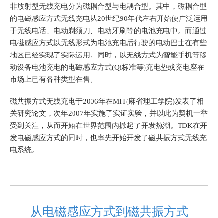
s
非放射型无线充电分为磁耦合型与电耦合型。其中，磁耦合型
c
的电磁感应方式无线充电从20世纪90年代左右开始便广泛运用
r
于无线电话、电动剃须刀、电动牙刷等的电池充电中。而通过
e
电磁感应方式以无线形式为电池充电后行驶的电动巴士在有些
e
地区已经实现了实际运用。同时，以无线方式为智能手机等移
n
动设备电池充电的电磁感应方式(Qi标准等)充电垫或充电座在
r
市场上已有各种类型在售。
e
a
磁共振方式无线充电于2006年在MIT(麻省理工学院)发表了相
d
关研究论文，次年2007年实施了实证实验，并以此为契机一举
e
受到关注，从而开始在世界范围内掀起了开发热潮。
TDK在开
r
发电磁感应方式的同时，也率先开始开发了磁共振方式无线充
t
电系统。
o
h
e
l
p
从电磁感应方式到磁共振方式