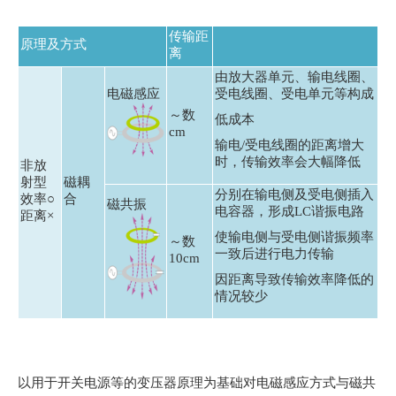
y
o
传输距
原理及方式
u
离
n
由放大器单元、输电线圈、
a
电磁感应
受电线圈、受电单元等构成
v
～数
低成本
cm
i
输电/受电线圈的距离增大
g
时，传输效率会大幅降低
非放
a
射型
磁耦
分别在输电侧及受电侧插入
效率○
合
t
磁共振
电容器，形成LC谐振电路
距离×
e
使输电侧与受电侧谐振频率
～数
a
一致后进行电力传输
10cm
n
因距离导致传输效率降低的
d
情况较少
i
n
t
e
以用于开关电源等的变压器原理为基础对电磁感应方式与磁共