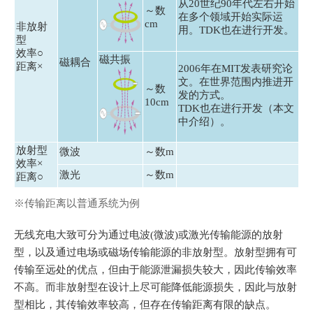
从20世纪90年代左右开始
～数
r
在多个领域开始实际运
cm
非放射
用。TDK也在进行开发。
t
型
c
效率○
磁共振
磁耦合
距离×
2006年在MIT发表研究论
u
文。在世界范围内推进开
t
～数
发的方式。
10cm
a
TDK也在进行开发（本文
c
中介绍）。
t
放射型
微波
～数m
i
效率×
v
激光
～数m
距离○
a
※传输距离以普通系统为例
t
e
无线充电大致可分为通过电波(微波)或激光传输能源的放射
s
型，以及通过电场或磁场传输能源的非放射型。放射型拥有可
t
传输至远处的优点，但由于能源泄漏损失较大，因此传输效率
h
不高。而非放射型在设计上尽可能降低能源损失，因此与放射
e
型相比，其传输效率较高，但存在传输距离有限的缺点。