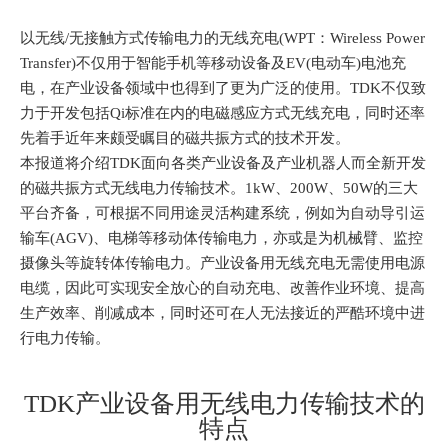
c
以无线/无接触方式传输电力的无线充电(WPT：Wireless Power
c
Transfer)不仅用于智能手机等移动设备及EV(电动车)电池充
e
电，在产业设备领域中也得到了更为广泛的使用。TDK不仅致
s
力于开发包括Qi标准在内的电磁感应方式无线充电，同时还率
s
先着手近年来颇受瞩目的
磁共振方式的技术开发
。
i
本报道将介绍TDK面向各类产业设备及产业机器人而全新开发
b
的磁共振方式无线电力传输技术。1kW、200W、50W的三大
i
平台齐备，可根据不同用途灵活构建系统，例如为自动导引运
l
输车(AGV)、电梯等移动体传输电力，
亦或是为机械臂、监控
i
摄像头等旋转体传输电力
。产业设备用无线充电无需使用电源
t
电缆，因此可实现安全放心的自动充电、改善作业环境、提高
y
生产效率、削减成本，同时还可在人无法接近的严酷环境中进
s
行电力传输。
c
r
e
TDK产业设备用无线电力传输技术的
e
特点
n