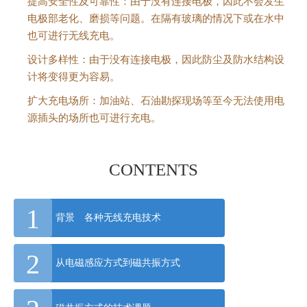
提高安全性及可靠性：由于没有连接电极，因此不会发生
l
电极部老化、磨损等问题。在隔有玻璃的情况下或在水中
l
也可进行无线充电。
i
设计多样性：由于没有连接电极，因此防尘及防水结构设
n
计将变得更为容易。
O
n
扩大充电场所：加油站、石油勘探现场等至今无法使用电
e
源插头的场所也可进行充电。
A
c
CONTENTS
c
e
s
1
s
背景 各种无线充电技术
i
b
2
从电磁感应方式到磁共振方式
i
l
i