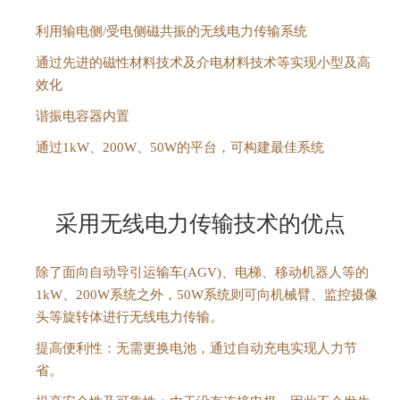
r
利用输电侧/受电侧磁共振的无线电力传输系统
e
a
通过先进的磁性材料技术及介电材料技术等实现小型及高
d
效化
e
谐振电容器内置
r
通过1kW、200W、50W的平台，可构建最佳系统
.
T
o
s
采用无线电力传输技术的优点
t
a
除了面向自动导引运输车(AGV)、电梯、移动机器人等的
r
1kW、200W系统之外，50W系统则可向机械臂、监控摄像
t
头等
旋转体进行无线电力传输。
t
提高便利性：无需更换电池，通过自动充电实现人力节
h
省。
e
A