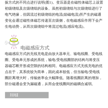
r
振方式的不同点进行说明(图1)。变压器是在磁性体磁芯上设置
a
初级绕组及次级绕组的设备。虽然初级绕组与次级绕组进行了
c
电气绝缘，但因流过初级绕组的电流(励磁电流)所产生的磁通
t
变化会通过磁性体磁芯传递至次级侧，在电磁感应作用下会产
w
生电动势，从而次级绕组中将流过电流(感应电流)。
i
t
h
电磁感应方式
t
电磁感应方式的无线充电是由放大器单元、输电线圈、受电线
h
圈、受电单元形成的系统，输电/受电线圈部的结构与将变压
e
器磁芯断开形成空隙的结构相同。电磁感应方式无线充电的
优
c
点在于，其系统较为简单，因此成本较低，但当输电/受电线
o
圈距离增大时，传输效率会大幅降低。
随着线圈距离的增加，
n
部分磁通会变为漏磁通，从而会使线圈间的磁耦合减弱。
t
e
n
t