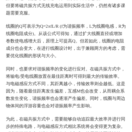
但
要将磁共振方式无线充电运用到实际生活中，仍然有诸多课
题需要克服。
线圈的Q可表示为Q=2πfL/R (f为谐振频率，L为线圈电感，R为
线圈电阻成分)。从该公式可得知，通过扩大线圈直径或增加
巻数使电感增大后，原理上可提高Q。但若如此，线圈的电阻
成分也会变大，在进行线圈设计时，出于兼顾两方的考虑，
需
要优化线圈的形状与大小
。
同时，
也要求对谐振频率的变化进行应对
。在磁共振方式中，
将输电/受电线圈放置在最佳距离时可得到最大的传输效率。
与电磁感应方式不同，其距离越小，传输效率则会越低。这是
因为，随着最佳距离发生偏差，互感M也会改变，从而耦合系
数发生变化，谐振频率也会逐渐产生偏差。同时，线圈与周边
物体间的浮游容量也会对谐振频率产生影响。
为此，
在磁共振方式中，需要能够自动追踪最大效率并进行同
步的特殊电路，与电磁感应方式相比系统将会变得更为复杂
。