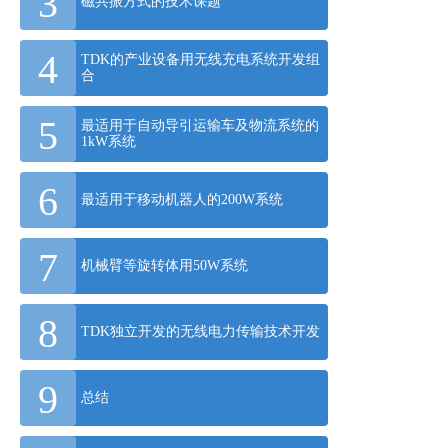
3
磁共振方式的技术课题
t
y
4
TDK的产业设备用无线充电系统开发组
s
合
c
r
5
最适用于自动导引运输车及物流系统的
1kW系统
e
e
6
n
最适用于移动机器人的200W系统
r
e
7
机械臂等旋转体用50W系统
a
d
8
e
TDK独立开发的无线电力传输技术开发
r
,
9
p
总结
r
e