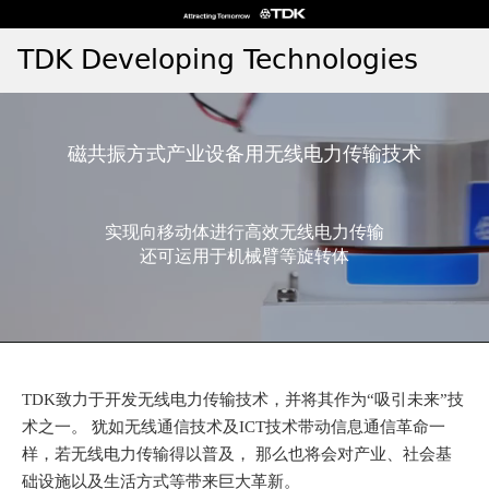
W
跳
e
转
l
到
c
主
o
要
m
内
磁共振方式产业设备用无线电力传输技术
e
容
t
o
实现向移动体进行高效无线电力传输
还可运用于机械臂等旋转体
A
l
l
i
n
O
TDK致力于开发无线电力传输技术，并将其作为“吸引未来”技
n
术之一。 犹如无线通信技术及ICT技术带动信息通信革命一
e
样，若无线电力传输得以普及， 那么也将会对产业、社会基
A
础设施以及生活方式等带来巨大革新。