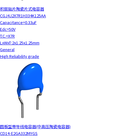
y
积层贴片陶瓷片式电容器
o
CGJ4J2X7R1H334K125AA
u
Capacitance=0.33μF
n
Edc=50V
a
T.C.=X7R
v
LxWxT:2x1.25x1.25mm
i
General
g
High Reliability grade
a
t
e
a
n
d
i
n
t
e
圆板型带导线电容器(中高压陶瓷电容器)
r
CD14-E2GA332MYGS
a