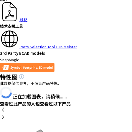
a
d
e
规格
r
技术支援工具
,
p
r
Parts Selection Tool TDK Meister
e
3rd Party ECAD models
s
SnapMagic
s
"
特性图
C
此数据仅供参考，不保证产品特性。
t
r
正在加载图表，请稍候......
l
查看过此产品的人也查看过以下产品
+
/
"
.
T