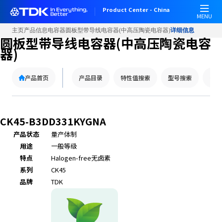
W
Product Center - China
e
MENU
l
主页
产品信息
电容器
圆板型带导线电容器(中高压陶瓷电容器)
详细信息
c
圆板型带导线电容器(中高压陶瓷电容
o
器)
m
e
产品首页
产品目录
特性值搜索
型号搜索
替代
t
o
A
l
CK45-B3DD331KYGNA
l
产品状态
量产体制
i
用途
一般等级
n
O
特点
Halogen-free
无卤素
n
系列
CK45
e
品牌
TDK
A
c
c