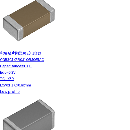
h
i
s
s
h
o
r
t
积层贴片陶瓷片式电容器
c
CGB3C1X5R0J106M065AC
u
Capacitance=10μF
t
Edc=6.3V
a
T.C.=X5R
c
LxWxT:1.6x0.8xmm
t
Low profile
i
v
a
t
e
s