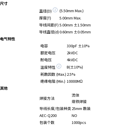
尺寸
r
(5.50mm Max.)
.
直径(D)
T
厚度(T)
5.00mm Max.
o
导线间距(F)
5.00mm ±1.50mm
s
导线直径(d)
0.60mm ±0.05mm
t
电气特性
a
电容
330pF ±10%
r
额定电压
2kVDC
t
耐电压
4kVDC
t
B(±10%)
温度特性
h
耗散因数 (Max.)
2.5%
e
A
绝缘电阻 (Min.)
10000MΩ
l
其他
l
流体
焊接方法
i
烙铁焊接
n
导线长度/包装种类
25mm 散装
O
AEC-Q200
NO
n
包装个数
1000pcs
e