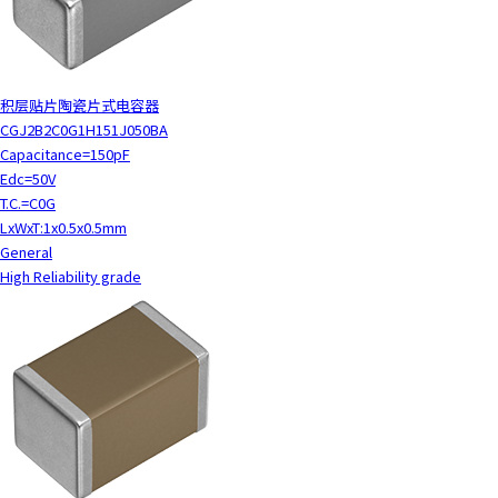
t
h
e
s
c
积层贴片陶瓷片式电容器
r
CGJ2B2C0G1H151J050BA
e
Capacitance=150pF
e
Edc=50V
n
T.C.=C0G
r
LxWxT:1x0.5x0.5mm
e
General
a
High Reliability grade
d
e
r
t
o
h
e
l
p