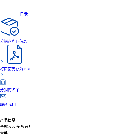
A
c
目录
c
e
s
s
分销商库存信息
i
b
i
l
i
将页面另存为 PDF
t
y
s
分销商名单
c
r
联系我们
e
e
产品信息
n
全部收起
全部展开
r
文件
e