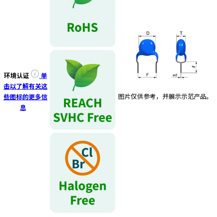
e
s
s
i
b
i
l
i
环境认证
单
t
击以了解有关这
图片仅供参考，并展示示范产品。
y
些图标的更多信
s
息
c
r
e
e
n
r
e
a
d
e