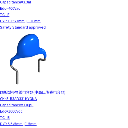
Capacitance=3.3nF
c
Edc=400Vac
t
T.C.=E
w
DxT: 13.5x7mm ,F: 10mm
i
Safety Standard approved
t
h
t
h
e
c
o
n
t
e
n
圆板型带导线电容器(中高压陶瓷电容器)
t
CK45-B3AD331KYGNA
.
Capacitance=330pF
Edc=1000Vdc
T.C.=B
DxT: 5.5x5mm ,F: 5mm