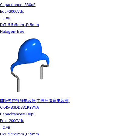
Capacitance=330pF
Edc=2000Vdc
T.C.=B
DxT: 5.5x5mm ,F: 5mm
Halogen-free
圆板型带导线电容器(中高压陶瓷电容器)
CK45-B3DD331KYVNA
Capacitance=330pF
Edc=2000Vdc
T.C.=B
DxT: 5.5x5mm ,F: 5mm