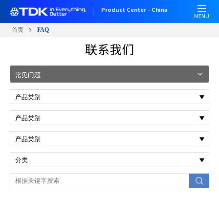
跳
Product Center - China
转
MENU
到
首页
FAQ
主
T
联系我们
要
a
内
b
容
n
常见问题
a
v
i
g
a
t
i
o
n
(
F
A
Q