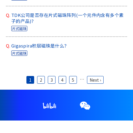
Q.
TDK公司是否存在片式磁珠阵列(一个元件内含有多个素
子的产品)？
片式磁珠
Q.
Gigaspira积层磁珠是什么？
片式磁珠
分
…
页
当前页
1
页面
2
页面
3
页面
4
页面
5
下一页
Next ›