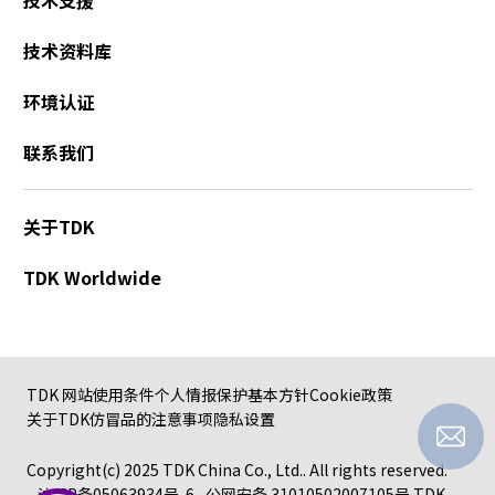
A
c
技术资料库
c
e
环境认证
s
s
联系我们
i
b
i
关于TDK
l
i
TDK Worldwide
t
y
s
c
r
TDK 网站使用条件
个人情报保护基本方针
Cookie政策
e
关于TDK仿冒品的注意事项
隐私设置
e
n
Copyright(c) 2025 TDK China Co., Ltd.. All rights reserved.
r
沪ICP备05063934号-6
公网安备 31010502007105号
TDK
e