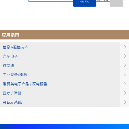
e
s
s
i
b
i
应用指南
l
i
信息&通信技术
t
汽车电子
y
s
微交通
c
工业设备/能源
r
e
消费类电子产品 / 家电设备
e
医疗 / 保健
n
r
AI Eco 系统
e
a
d
e