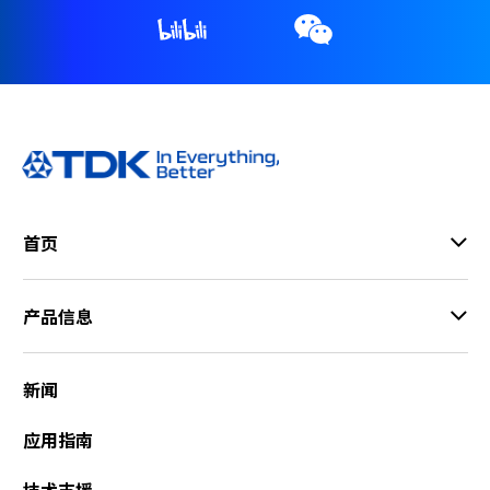
r
.
T
o
s
t
a
r
t
t
首页
h
e
A
产品信息
l
l
i
新闻
n
O
应用指南
n
e
技术支援