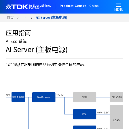
W
跳
Product Center - China
e
转
MENU
l
到
...
首页
AI Server (主板电源)
c
主
o
要
应用指南
m
内
e
容
AI Eco 系统
AI Server (主板电源)
t
o
A
l
l
i
n
O
n
e
A
c
c