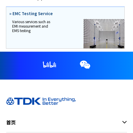
»
EMC Testing Service
Various services such as
EMI measurement and
EMS testing
首页