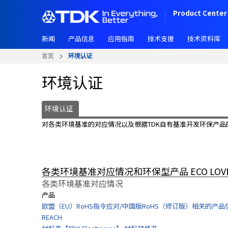
跳
Product Center 
转
到
新闻
产品信息
应用指南
技术支援
技术资料库
主
要
首页
环境认证
内
T
容
环境认证
a
b
n
环境认证
a
对各类环境基准的对应情况以及根据TDK自有基准开发环保产品
v
i
g
a
各类环境基准对应情况和环保型产品 ECO LOV
t
i
各类环境基准对应情况
o
产品
n
欧盟（EU）RoHS指令应对/中国版RoHS（修订版）相关的产品
(
REACH
N