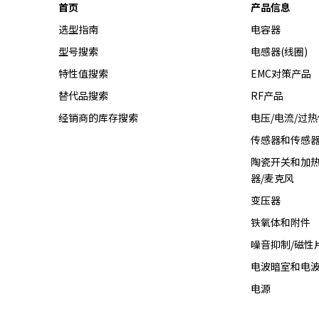
首页
产品信息
选型指南
电容器
型号搜索
电感器(线圈)
特性值搜索
EMC对策产品
替代品搜索
RF产品
经销商的库存搜索
电压/电流/过
传感器和传感
陶瓷开关和加热
器/麦克风
变压器
铁氧体和附件
噪音抑制/磁性
电波暗室和电
电源