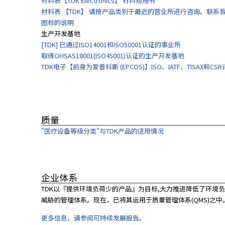
材料表【TDK Electronics】 材料规格书
e
材料表 【TDK】 请按产品类别于最近的营业所进行咨询。联系
w
图标的说明
s
生产开发基地
C
[TDK] 已通过ISO14001和ISO50001认证的事业所
e
取得OHSAS18001(ISO45001)认证的生产开发基地
n
TDK电子【前身为爱普科斯 (EPCOS)】ISO、IATF、TISAX和CS
t
e
r
)
质量
"医疗设备等级分类"与TDK产品的适用情况
企业体系
TDK以『提供环境负荷少的产品』为目标,大力推进降低了环境负
威胁的管理体系。现在，已将其运用于质量管理体系(QMS)之中
更多信息，请参阅可持续发展报告。