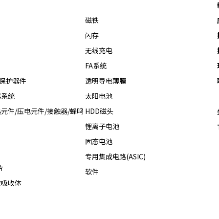
磁铁
闪存
无线充电
FA系统
热保护器件
透明导电薄膜
器系统
太阳电池
元件/压电元件/接触器/蜂鸣
HDD磁头
锂离子电池
固态电池
专用集成电路(ASIC)
片
软件
波吸收体