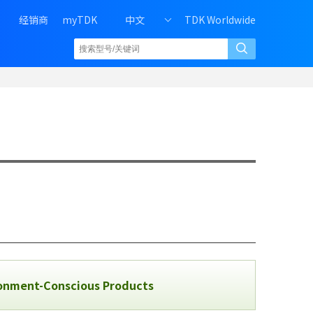
经销商
myTDK
中文
TDK Worldwide
H
e
a
d
e
r
r
i
g
h
t
m
e
n
u
o
f
P
ronment-Conscious Products
C