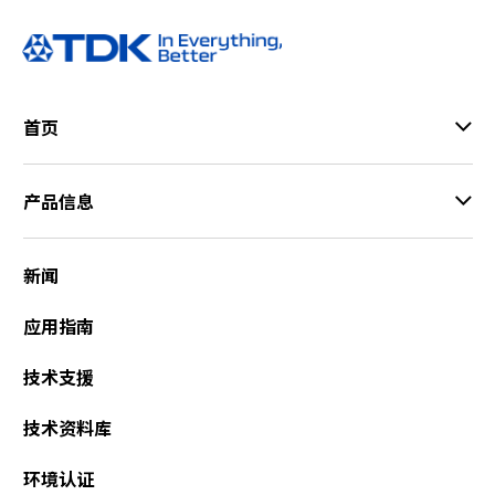
e
s
s
i
b
i
首页
l
i
t
产品信息
y
s
c
新闻
r
e
应用指南
e
n
技术支援
r
e
技术资料库
a
d
环境认证
e