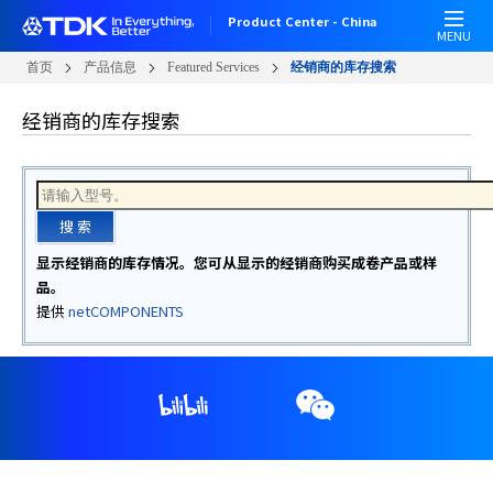
W
跳
Product Center - China
e
转
MENU
l
到
首页
产品信息
Featured Services
经销商的库存搜索
c
主
o
要
经销商的库存搜索
m
内
e
容
t
o
搜 索
A
l
显示经销商的库存情况。您可从显示的经销商购买成卷产品或样
l
品。
i
提供
netCOMPONENTS
n
O
n
e
A
c
c