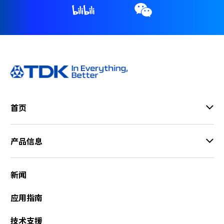
A
c
c
e
s
s
i
b
i
l
首页
i
t
y
产品信息
s
c
r
新闻
e
e
应用指南
n
r
技术支援
e