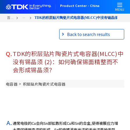
W
跳
Product Center - China
e
转
MENU
l
到
...
首页
TDK的积层贴片陶瓷片式电容器(MLCC)中没有锡晶须 ...
c
主
o
要
Back to search results
m
内
e
容
t
Q.
TDK的积层贴片陶瓷片式电容器(MLCC)中
o
A
没有锡晶须 (2)：如何确保锡面精整而不
l
会形成锡晶须？
l
i
>
电容器
积层贴片陶瓷片式电容器
n
O
n
e
A
c
通常电极的Cu会向Sn部拡散形成Cu和Sn的合金,使得被膜应力增
c
大而促使锡晶须的形成。Sn的电镀液有光泽和无光泽两种类型。