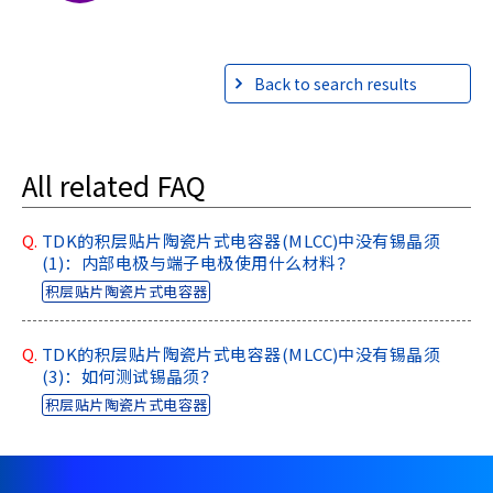
r
.
T
Back to search results
o
s
t
a
All related FAQ
r
t
t
Q.
TDK的积层贴片陶瓷片式电容器(MLCC)中没有锡晶须
h
(1)：内部电极与端子电极使用什么材料？
e
积层贴片陶瓷片式电容器
A
l
Q.
TDK的积层贴片陶瓷片式电容器(MLCC)中没有锡晶须
l
(3)：如何测试锡晶须？
i
n
积层贴片陶瓷片式电容器
O
n
e