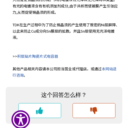
e
有光的电镀液含有有机添加剂成分,由于共析而使被膜产生引张应
s
力,从而促使锡晶须的形成。
s
i
TDK在生产过程中为了防止锡晶须的产生使用了致密的Ni层屏障、
b
以此来防止Cu成分向Sn膜层的拡散。并且Sn层使用无光泽电镀
i
液。
l
i
t
>>
积层贴片陶瓷片式电容器
y
s
其他产品相关内容请本公司担当营业或代理店，或通过
本网站进
c
行咨询
。
r
e
e
n
r
e
a
d
e