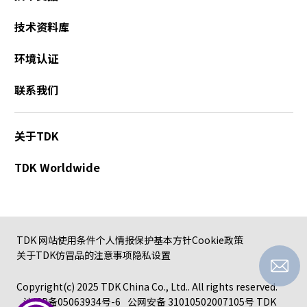
a
技术资料库
d
e
环境认证
r
,
联系我们
p
r
e
关于TDK
s
s
TDK Worldwide
"
C
t
r
l
TDK 网站使用条件
个人情报保护基本方针
Cookie政策
+
关于TDK仿冒品的注意事项
隐私设置
/
"
Copyright(c) 2025 TDK China Co., Ltd.. All rights reserved.
.
沪ICP备05063934号-6
公网安备 31010502007105号
TDK
T