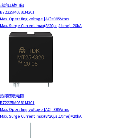
热熔压敏电阻
y
B72225M0381M201
o
Max. Operating voltage [AC]=385Vrms
u
Max. Surge Current Imax(8/20μs,1time)=20kA
n
a
v
i
g
a
t
e
a
n
d
热熔压敏电阻
i
B72225M0381M301
n
Max. Operating voltage [AC]=385Vrms
t
Max. Surge Current Imax(8/20μs,1time)=20kA
e
r
a