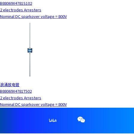
B88069X4781S102
2 electrodes Arresters
Nominal DC sparkover voltage = 800V
浪涌放电管
B88069X4781T502
2 electrodes Arresters
Nominal DC sparkover voltage = 800V