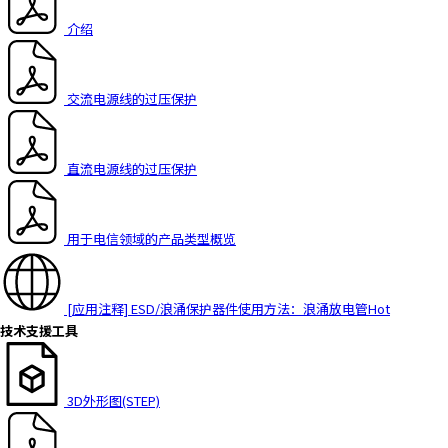
a
介绍
d
e
r
交流电源线的过压保护
,
p
r
直流电源线的过压保护
e
s
s
用于电信领域的产品类型概览
"
C
t
r
[应用注释] ESD/浪涌保护器件使用方法：浪涌放电管
Hot
l
技术支援工具
+
/
"
3D外形图(STEP)
.
T