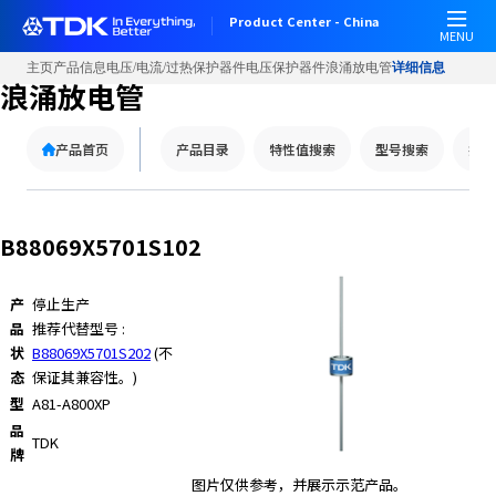
W
Product Center - China
e
MENU
l
主页
产品信息
电压/电流/过热保护器件
电压保护器件
浪涌放电管
详细信息
c
浪涌放电管
o
m
产品首页
产品目录
特性值搜索
型号搜索
技术
e
t
o
A
B88069X5701S102
l
l
i
产
停止生产
n
品
推荐代替型号 :
O
状
B88069X5701S202
(不
n
态
保证其兼容性。)
e
型
A81-A800XP
A
品
TDK
c
牌
c
图片仅供参考，并展示示范产品。