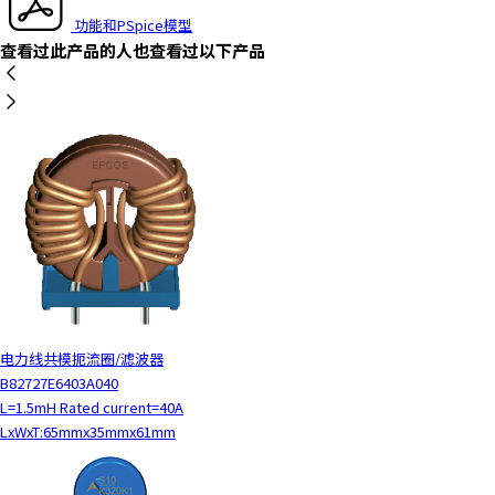
h
功能和PSpice模型
i
查看过此产品的人也查看过以下产品
s
s
h
o
r
t
c
u
t
a
c
t
i
电力线共模扼流圈/滤波器
v
B82727E6403A040
a
L=1.5mH Rated current=40A
t
LxWxT:65mmx35mmx61mm
e
s