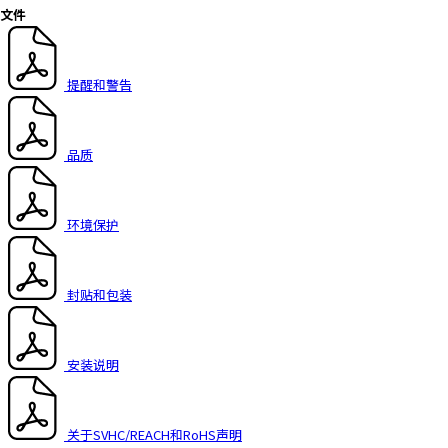
文件
r
.
T
o
提醒和警告
s
t
a
品质
r
t
t
环境保护
h
e
A
封贴和包装
l
l
i
安装说明
n
O
n
e
关于SVHC/REACH和RoHS声明