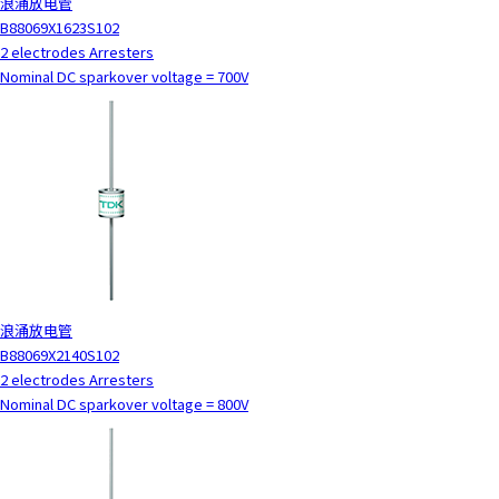
浪涌放电管
B88069X1623S102
2 electrodes Arresters
Nominal DC sparkover voltage = 700V
浪涌放电管
B88069X2140S102
2 electrodes Arresters
Nominal DC sparkover voltage = 800V