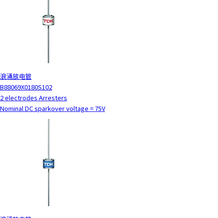
c
t
w
i
t
h
t
浪涌放电管
h
B88069X0180S102
e
2 electrodes Arresters
c
Nominal DC sparkover voltage = 75V
o
n
t
e
n
t
.