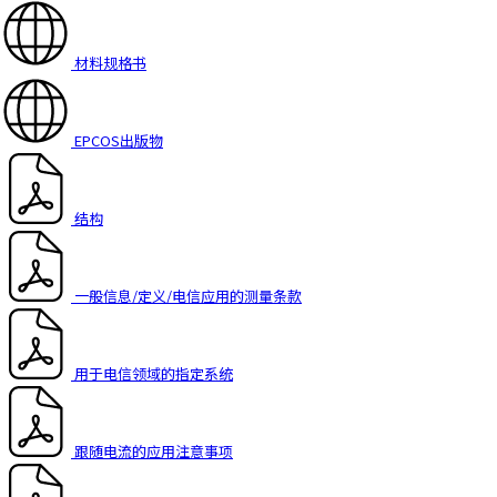
A
c
c
材料规格书
e
s
s
EPCOS出版物
i
b
i
结构
l
i
t
一般信息/定义/电信应用的测量条款
y
s
c
用于电信领域的指定系统
r
e
e
n
跟随电流的应用注意事项
r
e