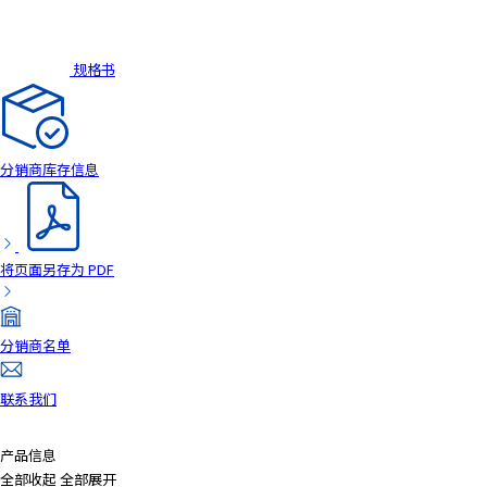
e
s
s
规格书
i
b
i
l
i
分销商库存信息
t
y
s
c
将页面另存为 PDF
r
e
e
分销商名单
n
r
联系我们
e
a
产品信息
d
全部收起
全部展开
e