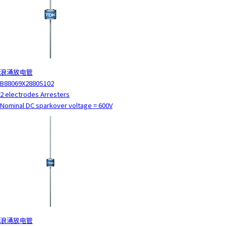
浪涌放电管
B88069X2880S102
2 electrodes Arresters
Nominal DC sparkover voltage = 600V
浪涌放电管