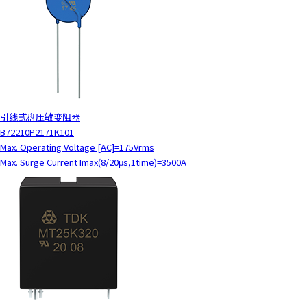
t
h
e
s
c
r
e
e
引线式盘压敏变阻器
n
B72210P2171K101
r
Max. Operating Voltage [AC]=175Vrms
e
Max. Surge Current Imax(8/20μs,1time)=3500A
a
d
e
r
t
o
h
e
l
p