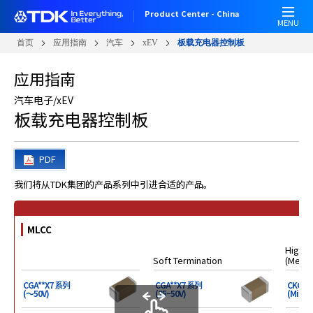
跳
Product Center - China
转
MENU
到
首页
应用指南
汽车
xEV
板载充电器控制板
主
要
应用指南
内
容
汽车电子/xEV
板载充电器控制板
PDF
MLCC
High Re
Soft Termination
(Metal
CGA**X7 系列
CGA**X7 系列
CKG 
(～50V)
(25~50V)
(Mid-v