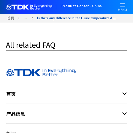
W
跳
Product Center - China
e
转
MENU
l
到
...
首页
Is there any difference in the Curie temperature d ...
c
主
o
要
m
内
e
All related FAQ
容
t
o
A
l
l
i
n
首页
O
n
e
产品信息
A
c
c