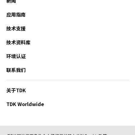
新闻
e
s
应用指南
s
i
b
技术支援
i
l
技术资料库
i
t
环境认证
y
s
联系我们
c
r
e
关于TDK
e
n
TDK Worldwide
r
e
a
d
e