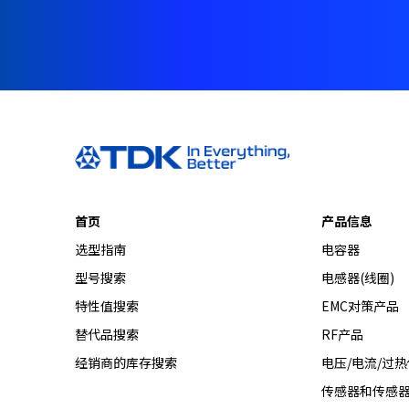
A
c
c
e
s
s
i
b
i
l
i
首页
产品信息
t
y
选型指南
电容器
s
型号搜索
电感器(线圈)
c
特性值搜索
EMC对策产品
r
e
替代品搜索
RF产品
e
经销商的库存搜索
电压/电流/过
n
r
传感器和传感
e