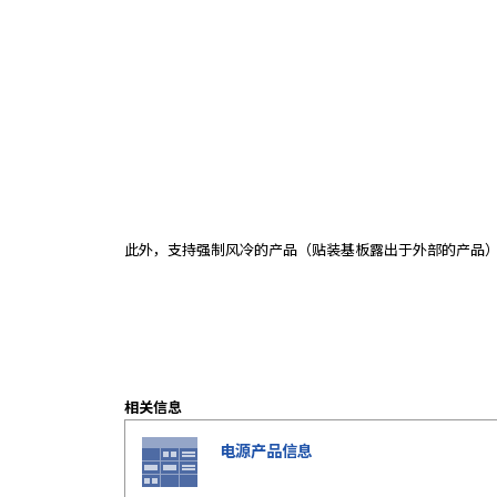
e
s
s
i
b
i
l
i
t
y
s
此外，支持强制风冷的产品（贴装基板露出于外部的产品
c
r
e
e
n
r
相关信息
e
a
电源产品信息
d
e