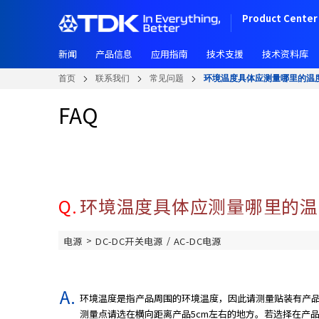
W
跳
Product Center 
e
转
l
到
c
新闻
产品信息
应用指南
技术支援
技术资料库
主
o
要
首页
联系我们
常见问题
环境温度具体应测量哪里的温
m
内
e
容
FAQ
t
o
A
l
l
i
Q.
环境温度具体应测量哪里的温
n
O
>
/
电源
DC-DC开关电源
AC-DC电源
n
e
A
c
环境温度是指产品周围的环境温度，因此请测量贴装有产
c
测量点请选在横向距离产品5cm左右的地方。若选择在产