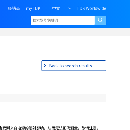
H
经销商
myTDK
中文
TDK Worldwide
e
a
d
e
r
r
i
g
h
Back to search results
t
m
e
n
u
o
f
P
C
会受到来自电源的辐射影响，从而无法正确测量，敬请注意。