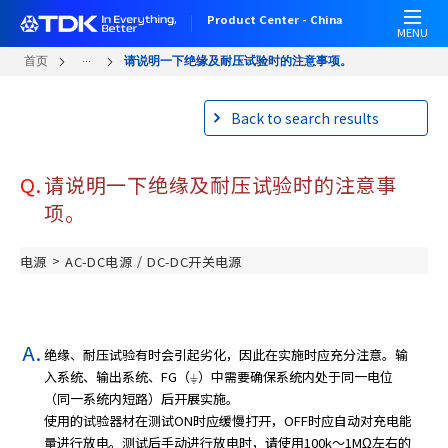
跳
Product Center - China
转
MENU
到
...
首页
请说明一下绝缘及耐压试验时的注意事项。
主
要
Back to search results
内
容
Q.
请说明一下绝缘及耐压试验时的注意事
项。
>
/
电源
AC-DC电源
DC-DC开关电源
绝缘、耐压试验有时会引起劣化，因此在实施时应充分注意。输
入系统、输出系统、FG（⏚）中需要确保系统内处于同一电位
（同一系统内短路）后开展实施。
使用的试验器材在测试ON时应缓慢打开，OFF时应自动对充电能
量进行放电。测试后手动进行放电时，请使用100k～1MΩ左右的