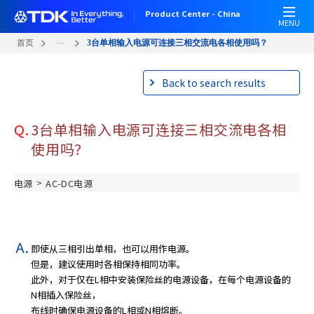
跳
Product Center - China
转
MENU
到
...
首页
3台单相输入电源可连接三相交流电各相使用吗？
主
要
Back to search results
内
容
Q.
3台单相输入电源可连接三相交流电各相
使用吗？
>
电源
AC-DC电源
即使从三相引出单相，也可以用作电源。
但是，建议使用时各相保持相同功率。
此外，对于仅在L相中安装保险丝的电源设备，在每个电源设备的
N相插入保险丝，
布线时确保电源设备的L相或N相熔断。