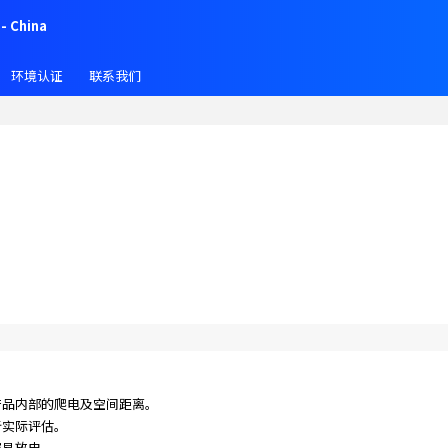
- China
环境认证
联系我们
。
产品内部的爬电及空间距离。
行实际评估。
容易放电，