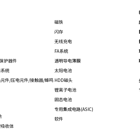
磁铁
闪存
无线充电
FA系统
热保护器件
透明导电薄膜
器系统
太阳电池
元件/压电元件/接触器/蜂鸣
HDD磁头
锂离子电池
固态电池
专用集成电路(ASIC)
片
软件
波吸收体