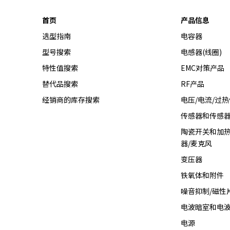
首页
产品信息
选型指南
电容器
型号搜索
电感器(线圈)
特性值搜索
EMC对策产品
替代品搜索
RF产品
经销商的库存搜索
电压/电流/过
传感器和传感
陶瓷开关和加热
器/麦克风
变压器
铁氧体和附件
噪音抑制/磁性
电波暗室和电
电源