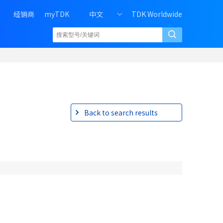
H
经销商
myTDK
中文
TDK Worldwide
e
a
d
e
r
r
i
g
h
Back to search results
t
m
e
n
u
o
f
P
C