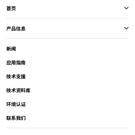
A
首页
c
c
e
产品信息
s
s
i
新闻
b
i
应用指南
l
i
t
技术支援
y
s
技术资料库
c
r
环境认证
e
e
联系我们
n
r
e