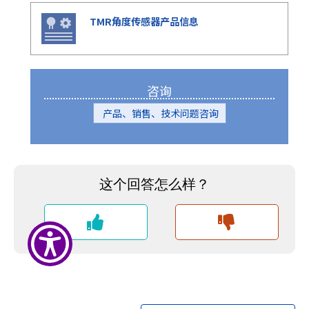
e
s
TMR角度传感器产品信息
s
i
b
i
咨询
l
i
产品、销售、技术问题咨询
t
y
s
c
r
e
e
n
r
e
a
d
e