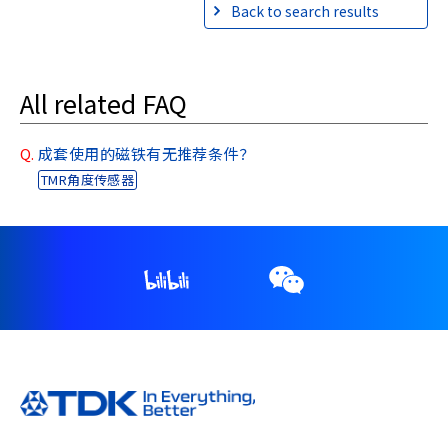
Back to search results
r
.
T
o
All related FAQ
s
t
a
Q.
成套使用的磁铁有无推荐条件？
r
TMR角度传感器
t
t
h
e
A
l
l
i
n
O
n
e