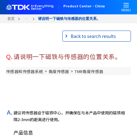
W
跳
Product Center - China
e
转
MENU
l
到
...
首页
请说明一下磁铁与传感器的位置关系。
c
主
o
要
Back to search results
m
内
e
容
t
Q.
请说明一下磁铁与传感器的位置关系。
o
A
l
>
>
传感器和传感器系统
角度传感器
TMR角度传感器
l
i
n
O
n
e
建议将传感器设于磁铁中心，并确保在与本产品中使用的磁铁相
A
隔2-3mm的距离进行使用。
c
c
产品信息