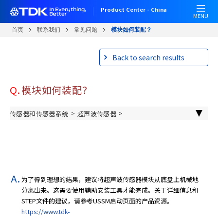
跳
Product Center - China
转
MENU
到
首页
联系我们
常见问题
模块如何装配？
主
要
Back to search results
内
容
Q.
模块如何装配？
>
>
传感器和传感器系统
超声波传感器
/
超声波ToF(Time-of-Flight)传感器
超声波传感器圆片
为了得到理想的结果，建议将超声波传感器模块从底盘上机械地
分离出来。这需要使用辅助安装工具才能完成。关于详细信息和
STEP文件的建议，请参考USSM启动页面的产品资源。
https://www.tdk-