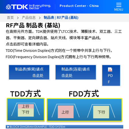
跳
Product Center - China
转
MENU
到
首页
产品信息
制品表 | RF产品 (基站)
主
RF产品 制品表 (基站)
要
在高频元件方面，TDK提供使用了LTCC技术、薄膜技术、双工器、三工
内
器、平衡器、定向耦合器、贴片天线、模块等丰富产品线。
容
点击后即可查看详细内容。
TDD(Time Division Duplex)方式则在一个频带中共享上行与下行。
FDD(Frequency Division Duplex)方式拥有上行与下行两种频带。
制品表(蜂窝)请点
制品表(连接)请点
击此处
击此处
PD
F