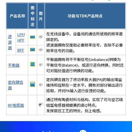
图
中
图
产品名称
功能与TDK产品特点
标
片
志
在无线设备中，设备间的通信所使用的频率是
LPF
/
滤
固定的。
HPF
波
滤波器拥有仅提取必要频率信号，去除不必要
器
BPF
频率信号的功能。
平衡器拥有将不平衡信号(Unbalance)转换为
平衡器
平衡信号(Balance)，或进行逆向转换，同时还
可对阻抗值进行转换的功能。
定向耦合器为了将功率放大器(PA)的输出增益
定向耦合
维持和控制在一定水平，拥有对部分输出进行
器
拾取，并对PA输入进行反馈的功能。
通过特有陶瓷材料与结构，实现了可与空芯绕
RF电感器
组型电感器相媲美的高Q特点。
发挥层压工艺的特长，刻上电感。