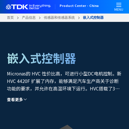
跳
Product Center - China
转
MENU
到
首页
产品信息
传感器和传感器系统
嵌入式控制器
主
要
内
容
嵌入式控制器
Micronas的 HVC 性价比高，可进行小型DC电机控制。新
HVC 4420F 扩展了内存，能够满足汽车生产商关于诊断
功能的要求，并允许在高温环境下运行。HVC搭载了32-
bit CPU核心（ARM® Cortex-M3）及高性能模拟功能 ，
查看更多
能够面向汽车、产业设备、消费电子设备重审系统整体成
本。灵活的周边电路可通过3组半桥直接驱动有刷、步进
电机（两极或三相）、无刷DC电机，因此无需外接驱动
器。