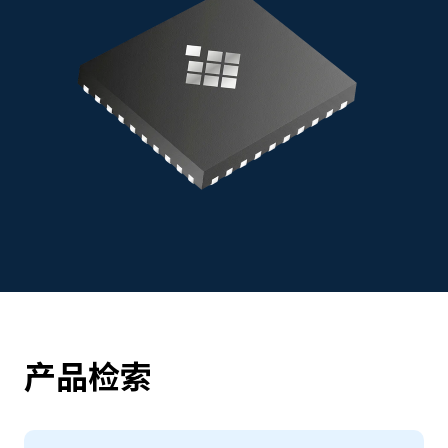
同时，不仅是定时器/计数器、中断控制器、多通道A/D转
换器、SPI、扩展PWM、自我诊断功能，还拥有用于直接
连接到5.4V至18V的稳压器，以及支持自动获取IP地址的
带LIN 2.x收发器LIN UART接口。通过各类电源管理支
持，实现了系统所需的耗电量。HVC 配备了32kB（HVC
4222F/4223F）与 64kB (HVC 4420F/4422F）的闪存程
序存储器，能够为代码开发、增产管理、系统内代码更新
提供灵活性。
由于内置有拥有虚拟中性点的转换器、放大器等各类数字
或模拟电路，因此用户能最大限度地减少元件数量。不仅
是传感器/无传感器6步换流或多步换流，高计算能力还能
面向PMSM支持如空间矢量调制（SVM）等复杂的电机控
制算法。
产品检索