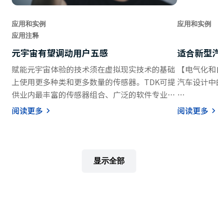
应用和实例
应用和实例
应用注释
元宇宙有望调动用户五感
适合新型
赋能元宇宙体验的技术须在虚拟现实技术的基础
【电气化和
上使用更多种类和更多数量的传感器。TDK可提
汽车设计中
供业内最丰富的传感器组合、广泛的软件专业知
识，并擅长传感器融合技术，可满足此类应用所
汽车生产的
阅读更多
阅读更多
需。
汽车设计中
数级增长。
动驾驶转型
车的核心技
显示全部
内燃机汽车
空气质量（