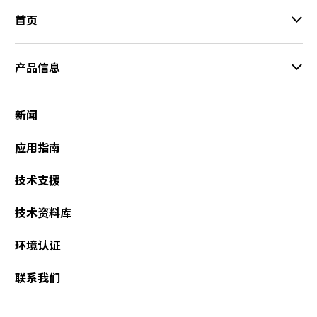
c
首页
t
w
i
产品信息
t
h
t
新闻
h
e
应用指南
c
o
技术支援
n
t
技术资料库
e
n
t
环境认证
.
联系我们