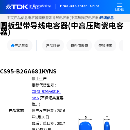
W
Product Center - China
e
MENU
l
主页
产品信息
电容器
圆板型带导线电容器(中高压陶瓷电容器)
详细信息
c
圆板型带导线电容器(中高压陶瓷电容
o
器)
m
e
产品首页
产品目录
特性值搜索
型号搜索
替代
t
o
A
l
CS95-B2GA681KYNS
l
停止生产
i
推荐代替型号 :
n
CS45-B2GA681K-
O
NKA
(不保证其兼容
n
性。)
e
产品状态
停产发布日期 : 2016
A
年5月16日
c
最后订单日期 : 2017
c
年12月31日