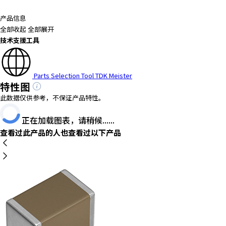
A
c
产品信息
c
全部收起
全部展开
e
技术支援工具
s
s
i
Parts Selection Tool TDK Meister
b
特性图
i
此数据仅供参考，不保证产品特性。
l
i
正在加载图表，请稍候......
t
查看过此产品的人也查看过以下产品
y
s
c
r
e
e
n
r
e