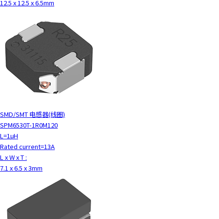
t
12.5 x 12.5 x 6.5mm
h
e
s
c
r
e
e
n
r
e
SMD/SMT 电感器(线圈)
a
SPM6530T-1R0M120
d
L=1μH
e
Rated current=13A
r
L x W x T :
t
7.1 x 6.5 x 3mm
o
h
e
l
p