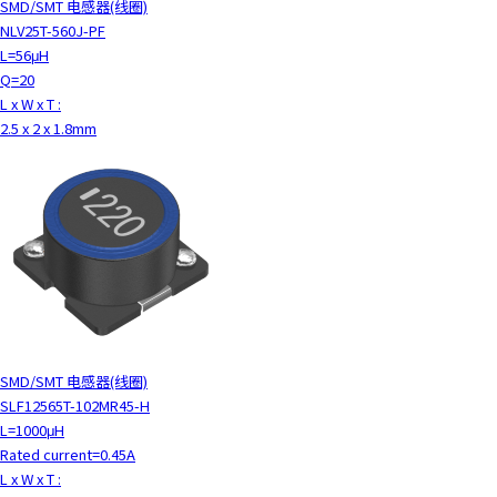
SMD/SMT 电感器(线圈)
h
NLV25T-560J-PF
i
L=56μH
s
Q=20
s
L x W x T :
h
2.5 x 2 x 1.8mm
o
r
t
c
u
t
a
c
t
i
v
SMD/SMT 电感器(线圈)
a
SLF12565T-102MR45-H
t
L=1000μH
e
Rated current=0.45A
s
L x W x T :