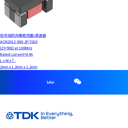
y
o
u
n
a
信号线的共模扼流圈/滤波器
v
ACM2012-900-2P-T002
i
|Z|=90Ω at 100MHz
g
Rated current=0.4A
a
L x W x T :
t
2mm x 1.2mm x 1.2mm
e
a
n
d
i
n
t
e
r
a