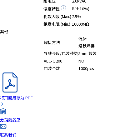
耐电压
2.6kVAC
r
B(±10%)
温度特性
.
耗散因数 (Max.)
2.5%
T
绝缘电阻 (Min.)
10000MΩ
o
其他
s
流体
t
焊接方法
烙铁焊接
a
r
导线长度/包装种类
5mm 散装
t
AEC-Q200
NO
t
包装个数
1000pcs
h
e
A
l
将页面另存为 PDF
l
i
n
分销商名单
O
n
联系我们
e