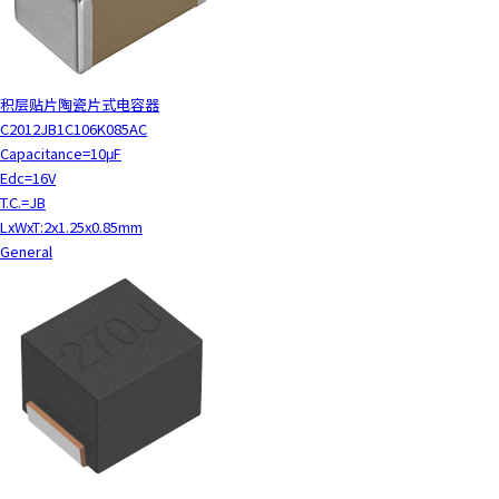
a
d
e
r
积层贴片陶瓷片式电容器
,
C2012JB1C106K085AC
p
Capacitance=10μF
r
Edc=16V
e
T.C.=JB
s
LxWxT:2x1.25x0.85mm
s
General
"
C
t
r
l
+
/
"
.
T