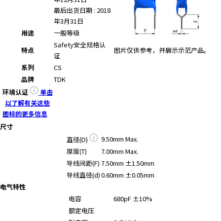
e
最后出货日期 : 2018
s
年3月31日
s
用途
一般等级
i
b
Safety
安全规格认
特点
图片仅供参考，并展示示范产品。
i
证
l
系列
CS
i
品牌
TDK
t
环境认证
单击
y
以了解有关这些
s
图标的更多信息
c
尺寸
r
9.50mm Max.
直径(D)
e
厚度(T)
7.00mm Max.
e
导线间距(F)
7.50mm ±1.50mm
n
r
导线直径(d)
0.60mm ±0.05mm
e
电气特性
a
电容
680pF ±10%
d
额定电压
e