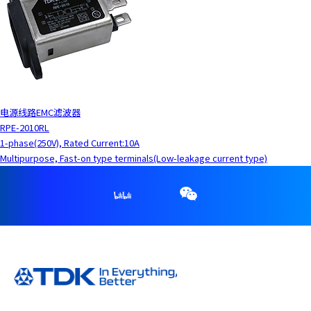
电源线路EMC滤波器
RPE-2010RL
1-phase(250V), Rated Current:10A
Multipurpose, Fast-on type terminals(Low-leakage current type)