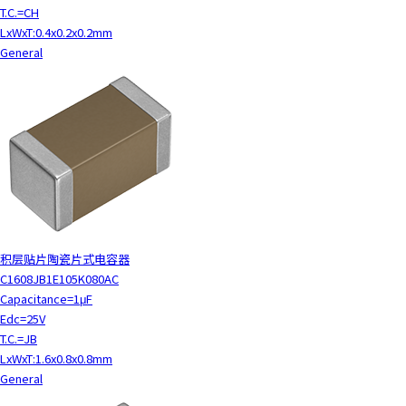
T.C.=CH
LxWxT:0.4x0.2x0.2mm
General
积层贴片陶瓷片式电容器
C1608JB1E105K080AC
Capacitance=1μF
Edc=25V
T.C.=JB
LxWxT:1.6x0.8x0.8mm
General