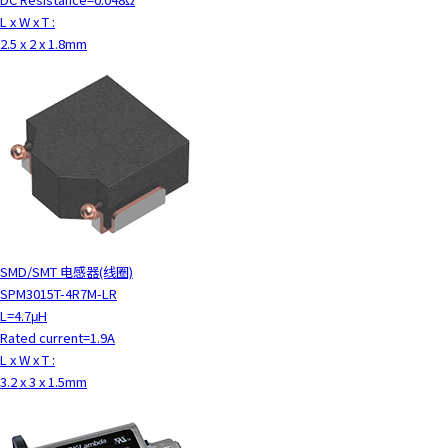
L x W x T :
2.5 x 2 x 1.8mm
SMD/SMT 电感器(线圈)
SPM3015T-4R7M-LR
L=4.7μH
Rated current=1.9A
L x W x T :
3.2 x 3 x 1.5mm