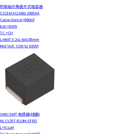
积层贴片陶瓷片式电容器
C3216CH2J681J085AA
Capacitance=680pF
Edc=630V
T.C.=CH
LxWxT:3.2x1.6x0.85mm
Mid Volt. (100 to 630V)
SMD/SMT 电感器(线圈)
NLCV25T-R10M-EFRD
L=0.1μH
DC Resistance=0.048Ω