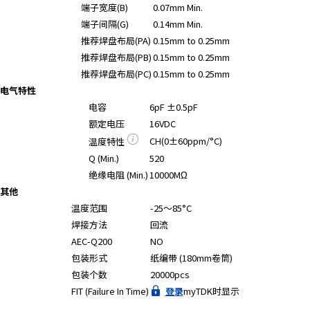
端子宽度(B)
0.07mm Min.
端子间隔(G)
0.14mm Min.
推荐焊盘布局(PA)
0.15mm to 0.25mm
推荐焊盘布局(PB)
0.15mm to 0.25mm
推荐焊盘布局(PC)
0.15mm to 0.25mm
电气特性
电容
6pF ±0.5pF
额定电压
16VDC
CH(0±60ppm/°C)
温度特性
Q (Min.)
520
绝缘电阻 (Min.)
10000MΩ
其他
温度范围
-25～85°C
焊接方法
回流
AEC-Q200
NO
包装形式
纸编带 (180mm卷筒)
包装个数
20000pcs
FIT (Failure In Time)
登录
myTDK时显示