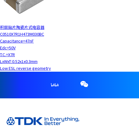
积层贴片陶瓷片式电容器
C0510X7R1H473M030BC
Capacitance=47nF
Edc=50V
T.C.=X7R
LxWxT:0.52x1x0.3mm
Low ESL reverse geometry