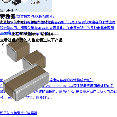
显示更多
特性图
将电解电容器替换为MLCC的指南修订
一直以来，铝电解电容器和钽电解电容器都广泛用于需要较大电容的平滑应用
此数据仅供参考，不保证产品特性。
和去耦应用。随着今年来MLCC的大容量化，在电源电路中的各种电解电容器
正在加载图表，请稍候......
正在被MLCC取代。因为替换为ML...
查看过此产品的人也查看过以下产品
面向电源电路的MLCC解决方案（输出电容器的最佳构成验证）
在车载领域，车载ADAS ECU、Autonomous ECU等伴随着高度图像处理的系
统的CPU、FPGA等随着系统的高性能、高功能化，需要高速动作以及大电流驱
动。 另外，在ICT领域，服务器等...
积层贴片陶瓷片式电容器