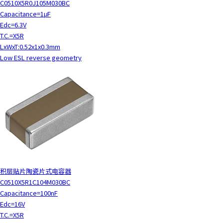
C0510X5R0J105M030BC
Capacitance=1μF
Edc=6.3V
T.C.=X5R
LxWxT:0.52x1x0.3mm
Low ESL reverse geometry
积层贴片陶瓷片式电容器
C0510X5R1C104M030BC
Capacitance=100nF
Edc=16V
T.C.=X5R