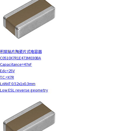
积层贴片陶瓷片式电容器
C0510X7R1E473M030BA
Capacitance=47nF
Edc=25V
T.C.=X7R
LxWxT:0.52x1x0.3mm
Low ESL reverse geometry