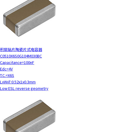
积层贴片陶瓷片式电容器
C0510X6S0G104M030BC
Capacitance=100nF
Edc=4V
T.C.=X6S
LxWxT:0.52x1x0.3mm
Low ESL reverse geometry