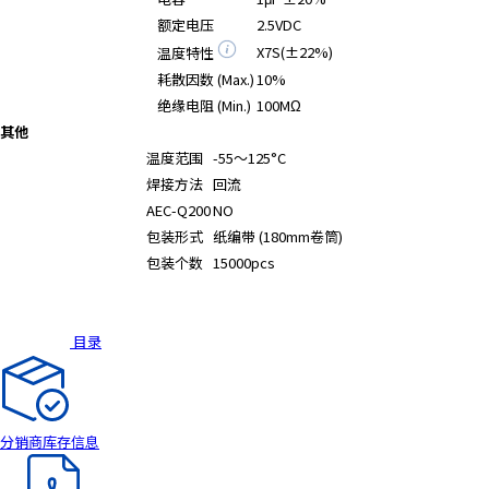
额定电压
2.5VDC
X7S(±22%)
温度特性
耗散因数 (Max.)
10%
绝缘电阻 (Min.)
100MΩ
其他
温度范围
-55～125°C
焊接方法
回流
AEC-Q200
NO
包装形式
纸编带 (180mm卷筒)
包装个数
15000pcs
目录
分销商库存信息