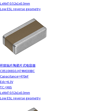
LxWxT:0.52x1x0.3mm
Low ESL reverse geometry
积层贴片陶瓷片式电容器
C0510X6S0J474M030BC
Capacitance=470nF
Edc=6.3V
T.C.=X6S
LxWxT:0.52x1x0.3mm
Low ESL reverse geometry