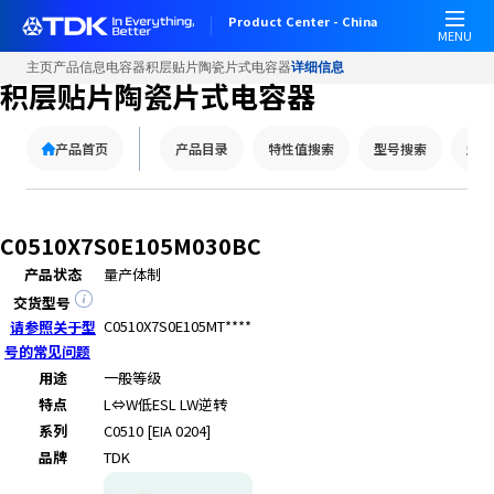
Product Center - China
MENU
主页
产品信息
电容器
积层贴片陶瓷片式电容器
详细信息
积层贴片陶瓷片式电容器
产品首页
产品目录
特性值搜索
型号搜索
型号
C0510X7S0E105M030BC
产品状态
量产体制
交货型号
C0510X7S0E105MT****
请参照关于型
号的常见问题
用途
一般等级
特点
L⇔W
低ESL LW逆转
系列
C0510 [EIA 0204]
品牌
TDK