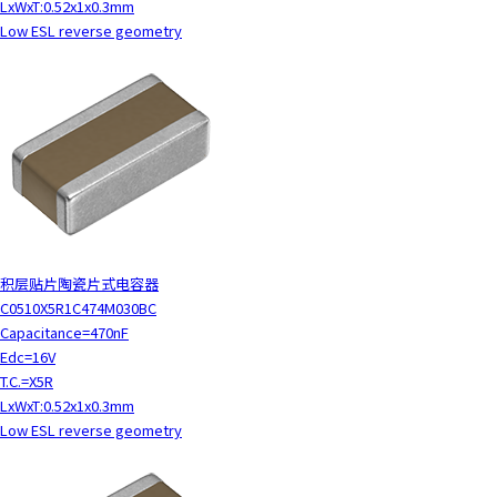
LxWxT:0.52x1x0.3mm
Low ESL reverse geometry
积层贴片陶瓷片式电容器
C0510X5R1C474M030BC
Capacitance=470nF
Edc=16V
T.C.=X5R
LxWxT:0.52x1x0.3mm
Low ESL reverse geometry