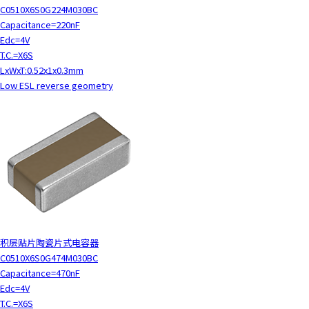
C0510X6S0G224M030BC
Capacitance=220nF
Edc=4V
T.C.=X6S
LxWxT:0.52x1x0.3mm
Low ESL reverse geometry
积层贴片陶瓷片式电容器
C0510X6S0G474M030BC
Capacitance=470nF
Edc=4V
T.C.=X6S