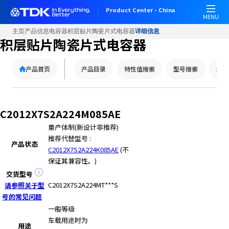
W
Product Center - China
e
MENU
l
主页
产品信息
电容器
积层贴片陶瓷片式电容器
详细信息
c
积层贴片陶瓷片式电容器
o
m
产品首页
产品目录
特性值搜索
型号搜索
型号
e
t
o
A
C2012X7S2A224M085AE
l
量产体制(新设计非推荐)
l
推荐代替型号 :
i
产品状态
C2012X7S2A224K085AE
(不
n
保证其兼容性。)
O
n
交货型号
e
C2012X7S2A224MT***S
请参照关于型
A
号的常见问题
c
一般等级
c
车载用途时为
用途