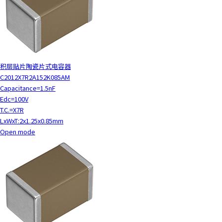
积层贴片陶瓷片式电容器
C2012X7R2A152K085AM
Capacitance=1.5nF
Edc=100V
T.C.=X7R
LxWxT:2x1.25x0.85mm
Open mode