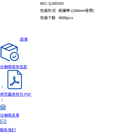
AEC-Q200
NO
a
包装形式
纸编带 (180mm卷筒)
d
包装个数
4000pcs
e
r
,
目录
p
r
e
s
s
分销商库存信息
"
C
t
r
将页面另存为 PDF
l
+
/
分销商名单
"
.
联系我们
T