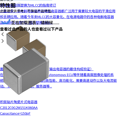
c
特性图
将电解电容器替换为MLCC的指南修订
t
一直以来，铝电解电容器和钽电解电容器都广泛用于需要较大电容的平滑应用
此数据仅供参考，不保证产品特性。
w
和去耦应用。随着今年来MLCC的大容量化，在电源电路中的各种电解电容器
i
正在加载图表，请稍候......
正在被MLCC取代。因为替换为ML...
t
查看过此产品的人也查看过以下产品
h
t
h
e
c
o
n
面向电源电路的MLCC解决方案（输出电容器的最佳构成验证）
t
在车载领域，车载ADAS ECU、Autonomous ECU等伴随着高度图像处理的系
e
统的CPU、FPGA等随着系统的高性能、高功能化，需要高速动作以及大电流驱
n
动。 另外，在ICT领域，服务器等...
t
.
积层贴片陶瓷片式电容器
C2012C0G2W151K060AA
Capacitance=150pF