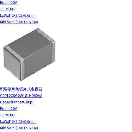
Edc=450V
T.C.=C0G
LxWxT:2x1.25x0.6mm
Mid Volt. (100 to 630V)
积层贴片陶瓷片式电容器
C2012C0G2W181K060AA
Capacitance=180pF
Edc=450V
T.C.=C0G
LxWxT:2x1.25x0.6mm
Mid Volt. (100 to 630V)