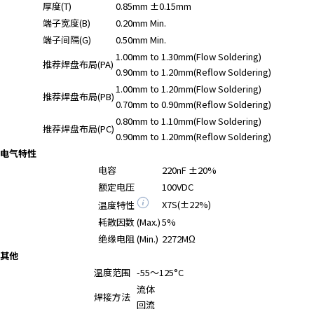
A
厚度(T)
0.85mm ±0.15mm
c
端子宽度(B)
0.20mm Min.
c
端子间隔(G)
0.50mm Min.
e
1.00mm to 1.30mm(Flow Soldering)
推荐焊盘布局(PA)
s
0.90mm to 1.20mm(Reflow Soldering)
s
1.00mm to 1.20mm(Flow Soldering)
推荐焊盘布局(PB)
i
0.70mm to 0.90mm(Reflow Soldering)
b
0.80mm to 1.10mm(Flow Soldering)
i
推荐焊盘布局(PC)
0.90mm to 1.20mm(Reflow Soldering)
l
电气特性
i
电容
220nF ±20%
t
额定电压
100VDC
y
X7S(±22%)
温度特性
s
c
耗散因数 (Max.)
5%
r
绝缘电阻 (Min.)
2272MΩ
e
其他
e
温度范围
-55～125°C
n
流体
焊接方法
r
回流
e