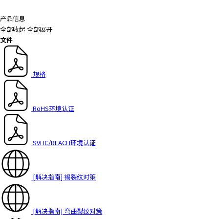
h
i
产品信息
s
全部收起
全部展开
s
文件
h
o
r
规格
t
c
u
RoHS环境认证
t
a
c
SVHC/REACH环境认证
t
i
v
[解决指南] 锡裂纹对策
a
t
e
s
[解决指南] 弯曲裂纹对策