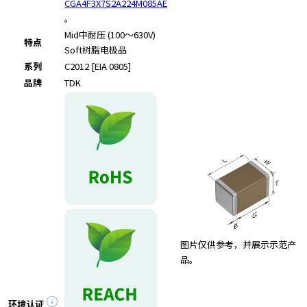
e
CGA4F3X7S2A224M085AE
s
。
s
Mid
中耐压 (100～630V)
特点
i
Soft
树脂电极品
b
系列
C2012 [EIA 0805]
i
品牌
TDK
l
i
t
y
s
c
r
e
e
n
r
图片仅供参考，并展示示范产
e
品。
a
d
e
环境认证