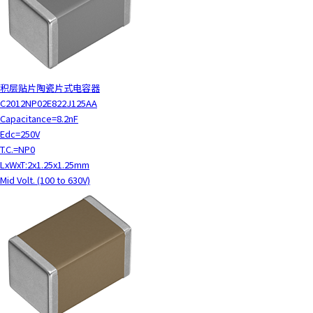
积层贴片陶瓷片式电容器
C2012NP02E822J125AA
Capacitance=8.2nF
Edc=250V
T.C.=NP0
LxWxT:2x1.25x1.25mm
Mid Volt. (100 to 630V)