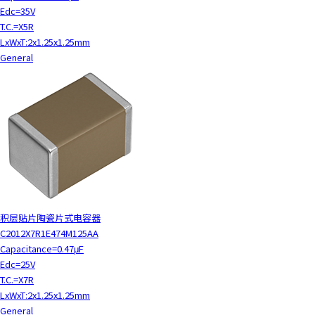
Edc=35V
T.C.=X5R
LxWxT:2x1.25x1.25mm
General
积层贴片陶瓷片式电容器
C2012X7R1E474M125AA
Capacitance=0.47μF
Edc=25V
T.C.=X7R
LxWxT:2x1.25x1.25mm
General