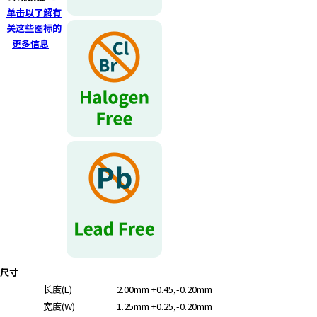
r
单击以了解有
.
关这些图标的
T
更多信息
o
s
t
a
r
t
t
h
e
A
l
l
i
n
尺寸
O
长度(L)
2.00mm +0.45,-0.20mm
n
宽度(W)
1.25mm +0.25,-0.20mm
e