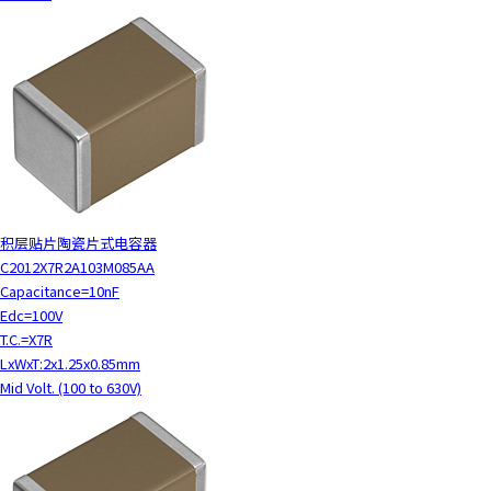
积层贴片陶瓷片式电容器
C2012X7R2A103M085AA
Capacitance=10nF
Edc=100V
T.C.=X7R
LxWxT:2x1.25x0.85mm
Mid Volt. (100 to 630V)