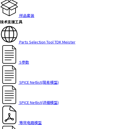
t
h
e
样品套装
s
技术支援工具
c
r
e
Parts Selection Tool TDK Meister
e
n
r
S参数
e
a
d
SPICE Netlist(简易模型)
e
r
t
SPICE Netlist(详细模型)
o
h
e
l
等效电路模型
p