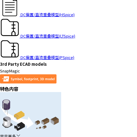
y
o
DC偏置/直流重叠模型(HSpice)
u
n
a
DC偏置/直流重叠模型(LTSpice)
v
i
g
DC偏置/直流重叠模型(PSpice)
a
3rd Party ECAD models
t
SnapMagic
e
a
n
特色内容
d
i
n
t
e
r
a
显示更多