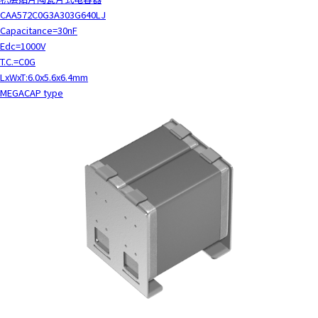
CAA572C0G3A303G640LJ
Capacitance=30nF
Edc=1000V
T.C.=C0G
LxWxT:6.0x5.6x6.4mm
MEGACAP type