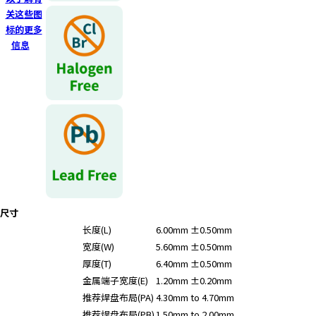
r
关这些图
.
标的更多
T
信息
o
s
t
a
r
t
t
h
e
A
l
尺寸
l
长度(L)
6.00mm ±0.50mm
i
宽度(W)
5.60mm ±0.50mm
n
厚度(T)
6.40mm ±0.50mm
O
金属端子宽度(E)
1.20mm ±0.20mm
n
推荐焊盘布局(PA)
4.30mm to 4.70mm
e
推荐焊盘布局(PB)
1.50mm to 2.00mm