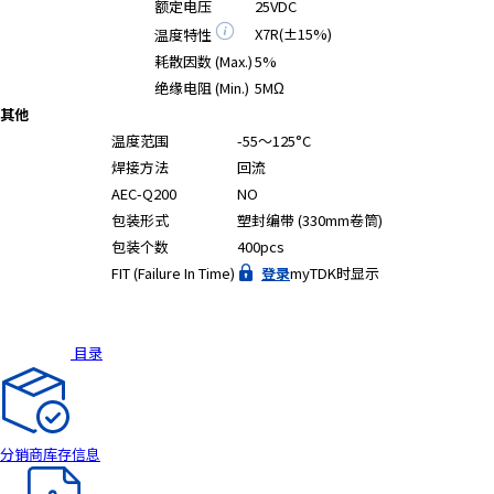
额定电压
25VDC
A
c
X7R(±15%)
温度特性
c
耗散因数 (Max.)
5%
e
绝缘电阻 (Min.)
5MΩ
s
其他
s
温度范围
-55～125°C
i
焊接方法
回流
b
AEC-Q200
NO
i
包装形式
塑封编带 (330mm卷筒)
l
包装个数
400pcs
i
FIT (Failure In Time)
登录
myTDK时显示
t
y
s
c
目录
r
e
e
n
分销商库存信息
r
e