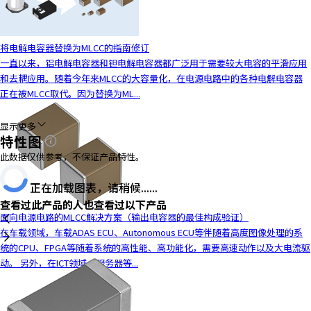
y
o
u
将电解电容器替换为MLCC的指南修订
n
一直以来，铝电解电容器和钽电解电容器都广泛用于需要较大电容的平滑应用
a
和去耦应用。随着今年来MLCC的大容量化，在电源电路中的各种电解电容器
v
正在被MLCC取代。因为替换为ML...
i
g
显示更多
a
特性图
t
此数据仅供参考，不保证产品特性。
e
a
正在加载图表，请稍候......
n
查看过此产品的人也查看过以下产品
d
面向电源电路的MLCC解决方案（输出电容器的最佳构成验证）
i
在车载领域，车载ADAS ECU、Autonomous ECU等伴随着高度图像处理的系
n
统的CPU、FPGA等随着系统的高性能、高功能化，需要高速动作以及大电流驱
t
动。 另外，在ICT领域，服务器等...
e
r
a