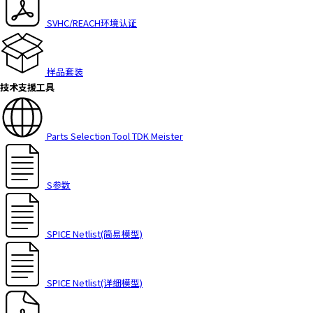
h
SVHC/REACH环境认证
i
s
s
h
样品套装
o
技术支援工具
r
t
c
Parts Selection Tool TDK Meister
u
t
a
S参数
c
t
i
SPICE Netlist(简易模型)
v
a
t
SPICE Netlist(详细模型)
e
s