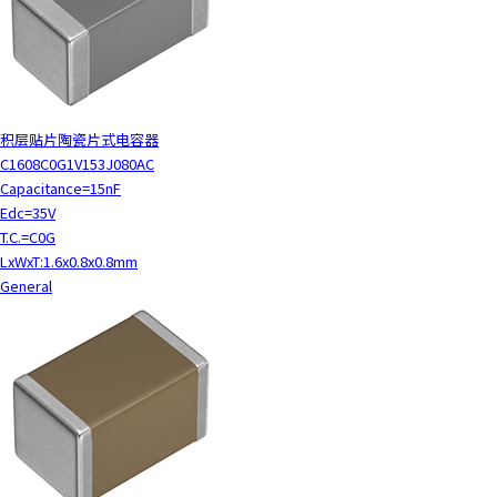
c
t
w
i
t
h
积层贴片陶瓷片式电容器
t
C1608C0G1V153J080AC
h
Capacitance=15nF
e
Edc=35V
c
T.C.=C0G
o
LxWxT:1.6x0.8x0.8mm
n
General
t
e
n
t
.