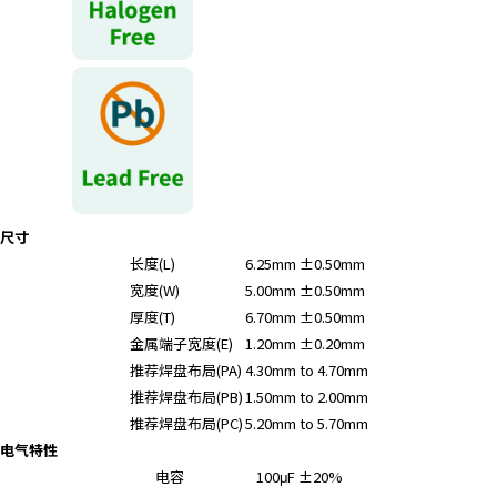
r
.
T
o
s
t
a
r
t
t
尺寸
h
长度(L)
6.25mm ±0.50mm
e
宽度(W)
5.00mm ±0.50mm
A
厚度(T)
6.70mm ±0.50mm
l
金属端子宽度(E)
1.20mm ±0.20mm
l
推荐焊盘布局(PA)
4.30mm to 4.70mm
i
推荐焊盘布局(PB)
1.50mm to 2.00mm
n
推荐焊盘布局(PC)
5.20mm to 5.70mm
O
电气特性
n
电容
100μF ±20%
e