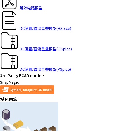
t
等效电路模型
h
e
s
c
DC偏置/直流重叠模型(HSpice)
r
e
e
DC偏置/直流重叠模型(LTSpice)
n
r
e
DC偏置/直流重叠模型(PSpice)
a
3rd Party ECAD models
d
SnapMagic
e
r
t
特色内容
o
h
e
l
p