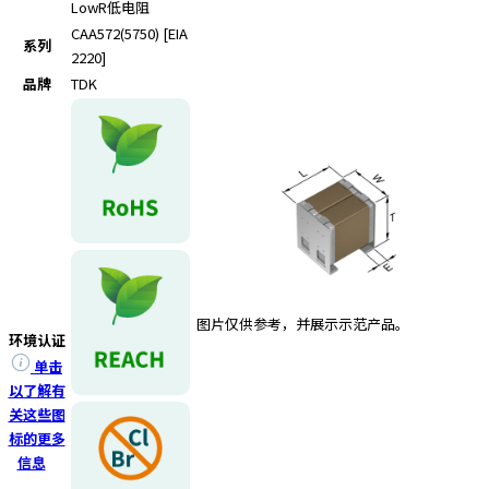
e
LowR
低电阻
s
CAA572(5750) [EIA
系列
s
2220]
i
品牌
TDK
b
i
l
i
t
y
s
c
r
e
图片仅供参考，并展示示范产品。
e
环境认证
n
单击
r
以了解有
e
关这些图
a
标的更多
d
信息
e