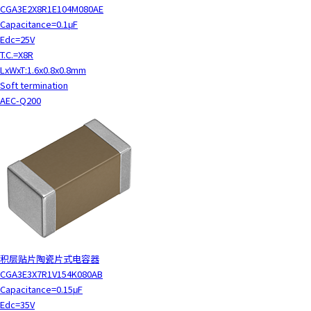
CGA3E2X8R1E104M080AE
Capacitance=0.1μF
Edc=25V
T.C.=X8R
LxWxT:1.6x0.8x0.8mm
Soft termination
AEC-Q200
积层贴片陶瓷片式电容器
CGA3E3X7R1V154K080AB
Capacitance=0.15μF
Edc=35V