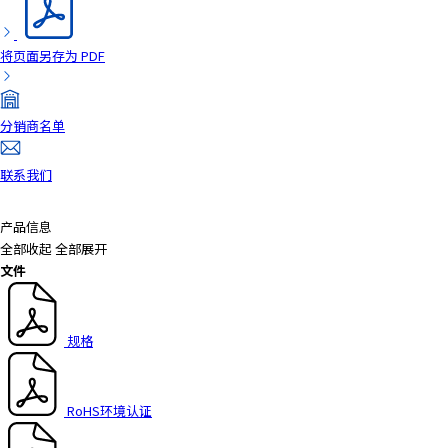
a
d
将页面另存为 PDF
e
r
,
分销商名单
p
r
联系我们
e
s
s
产品信息
"
全部收起
全部展开
C
文件
t
r
l
规格
+
/
"
RoHS环境认证
.
T