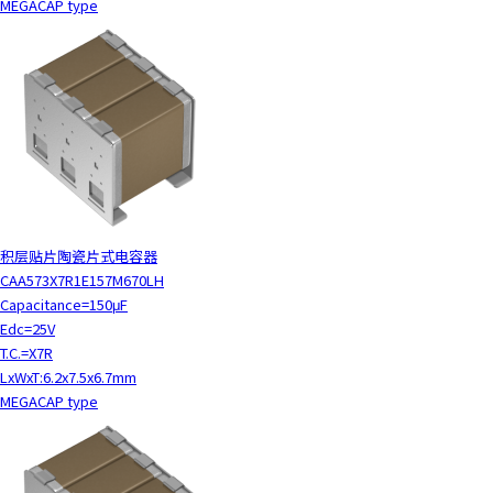
MEGACAP type
积层贴片陶瓷片式电容器
CAA573X7R1E157M670LH
Capacitance=150μF
Edc=25V
T.C.=X7R
LxWxT:6.2x7.5x6.7mm
MEGACAP type