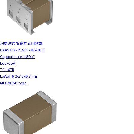
积层贴片陶瓷片式电容器
CAA573X7R1V157M670LH
Capacitance=150μF
Edc=35V
T.C.=X7R
LxWxT:6.2x7.5x6.7mm
MEGACAP type