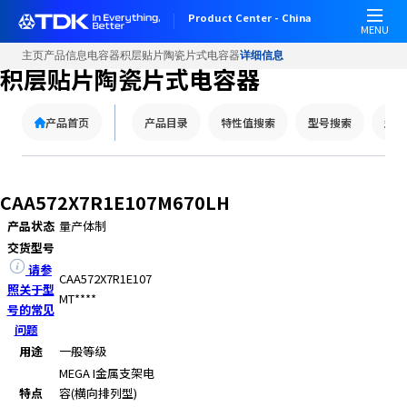
W
Product Center - China
e
MENU
l
主页
产品信息
电容器
积层贴片陶瓷片式电容器
详细信息
c
积层贴片陶瓷片式电容器
o
m
产品首页
产品目录
特性值搜索
型号搜索
型号
e
t
o
A
CAA572X7R1E107M670LH
l
产品状态
量产体制
l
交货型号
i
n
请参
CAA572X7R1E107
O
照关于型
MT****
n
号的常见
e
问题
A
用途
一般等级
c
MEGA I
金属支架电
c
特点
容(横向排列型)