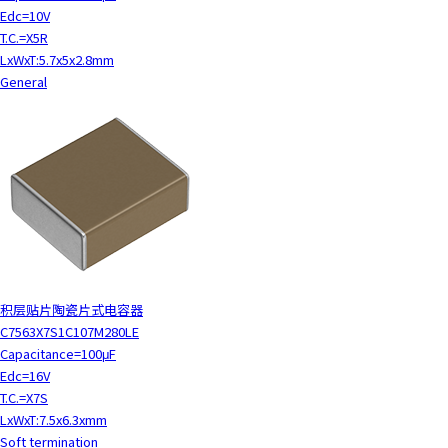
Edc=10V
T.C.=X5R
LxWxT:5.7x5x2.8mm
General
积层贴片陶瓷片式电容器
C7563X7S1C107M280LE
Capacitance=100μF
Edc=16V
T.C.=X7S
LxWxT:7.5x6.3xmm
Soft termination