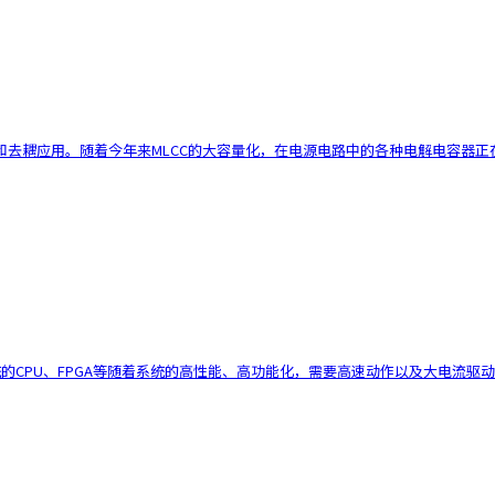
耦应用。随着今年来MLCC的大容量化，在电源电路中的各种电解电容器正在被M
的系统的CPU、FPGA等随着系统的高性能、高功能化，需要高速动作以及大电流驱动。