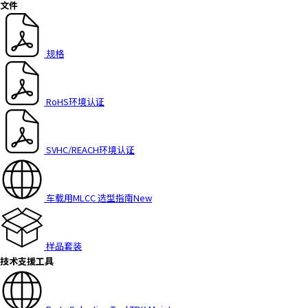
文件
a
d
e
规格
r
,
p
RoHS环境认证
r
e
s
SVHC/REACH环境认证
s
"
C
t
车载用MLCC 选型指南
New
r
l
+
样品套装
/
技术支援工具
"
.
T