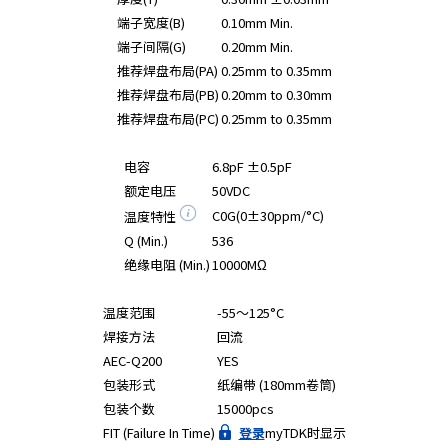
端子宽度(B)
0.10mm Min.
端子间隔(G)
0.20mm Min.
推荐焊盘布局(PA)
0.25mm to 0.35mm
推荐焊盘布局(PB)
0.20mm to 0.30mm
推荐焊盘布局(PC)
0.25mm to 0.35mm
电容
6.8pF ±0.5pF
额定电压
50VDC
C0G(0±30ppm/°C)
温度特性
Q (Min.)
536
绝缘电阻 (Min.)
10000MΩ
温度范围
-55～125°C
焊接方法
回流
AEC-Q200
YES
包装形式
纸编带 (180mm卷筒)
包装个数
15000pcs
FIT (Failure In Time)
登录
myTDK时显示