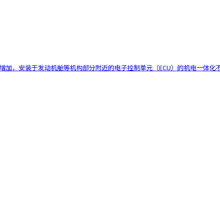
断增加，安装于发动机舱等机构部分附近的电子控制单元（ECU）的机电一体化不