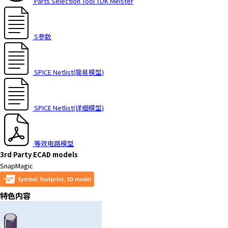
Parts Selection Tool TDK Meister
h
i
s
S参数
s
h
o
SPICE Netlist(简易模型)
r
t
c
u
SPICE Netlist(详细模型)
t
a
c
等效电路模型
t
3rd Party ECAD models
i
SnapMagic
v
a
特色内容
t
e
s