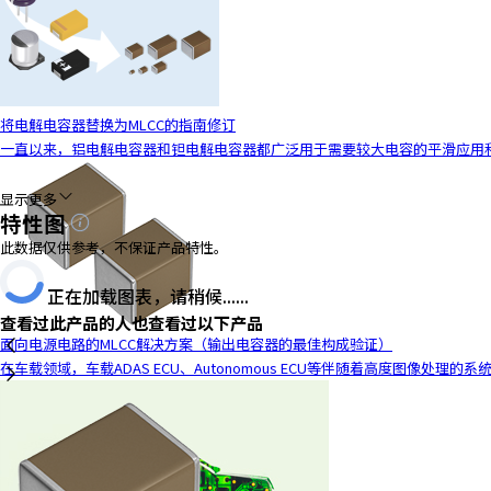
t
h
e
s
c
将电解电容器替换为MLCC的指南修订
r
一直以来，铝电解电容器和钽电解电容器都广泛用于需要较大电容的平滑应用和去
e
e
n
显示更多
特性图
r
e
此数据仅供参考，不保证产品特性。
a
正在加载图表，请稍候......
d
e
查看过此产品的人也查看过以下产品
r
面向电源电路的MLCC解决方案（输出电容器的最佳构成验证）
t
在车载领域，车载ADAS ECU、Autonomous ECU等伴随着高度图像处理
o
h
e
l
p