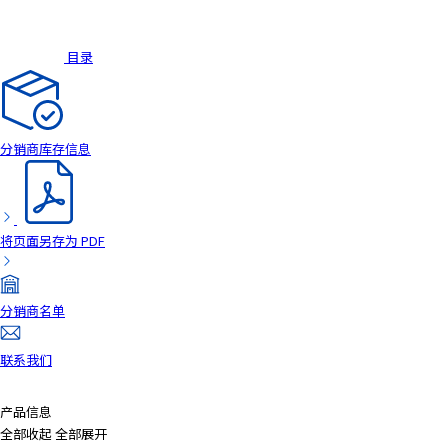
A
c
c
目录
e
s
s
i
分销商库存信息
b
i
l
i
将页面另存为 PDF
t
y
s
分销商名单
c
r
e
联系我们
e
n
产品信息
r
全部收起
全部展开
e