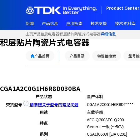
W
Product Center 
e
l
新闻
产品信息
应用指南
技术支援
技术资料库
c
o
主页
产品信息
电容器
积层贴片陶瓷片式电容器
详细信息
m
积层贴片陶瓷片式电容器
e
t
产品首页
产品目录
特性值搜索
型号搜
o
A
l
l
i
CGA1A2C0G1H6R8D030BA
n
产品状态
量产体制
O
CGA1A2C0G1H6R8DT****
交货型号
请参照关于型号的常见问题
n
用途
车载等级
e
AEC-Q200
AEC-Q200
A
特点
General
一般 (～50V)
c
c
系列
CGA1(0603) [EIA 0201]