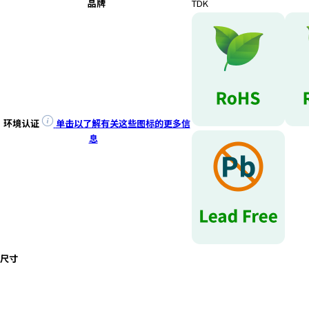
e
品牌
TDK
s
s
i
b
i
l
i
t
环境认证
单击以了解有关这些图标的更多信
y
息
s
c
r
e
e
n
r
尺寸
e
a
d
e