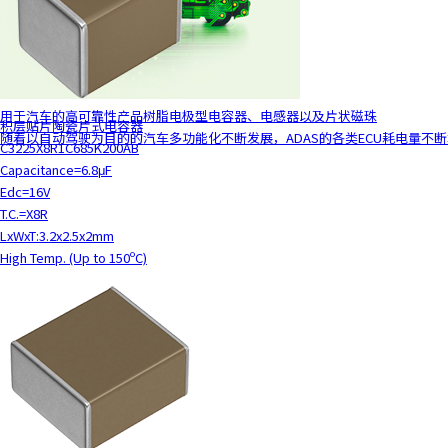
y
o
u
n
a
用于汽车的高可靠性产品树脂电极型电容器、电感器以及片状磁珠
积层贴片陶瓷片式电容器
v
随着以自动驾驶为目的的汽车多功能化不断发展，ADAS的各类ECU耗电量不
C3225X8R1C685K200AB
i
Capacitance=6.8μF
g
Edc=16V
a
T.C.=X8R
t
LxWxT:3.2x2.5x2mm
e
High Temp. (Up to 150ºC)
a
n
d
i
n
t
e
r
a