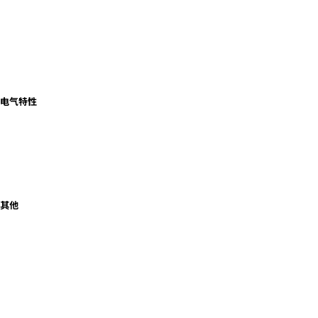
r
.
T
o
s
t
电气特性
a
r
t
t
h
e
A
其他
l
l
i
n
O
n
e