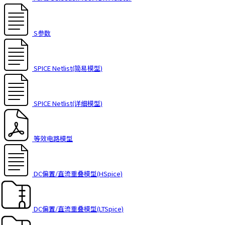
t
h
e
S参数
s
c
r
SPICE Netlist(简易模型)
e
e
n
r
SPICE Netlist(详细模型)
e
a
d
等效电路模型
e
r
t
DC偏置/直流重叠模型(HSpice)
o
h
e
DC偏置/直流重叠模型(LTSpice)
l
p