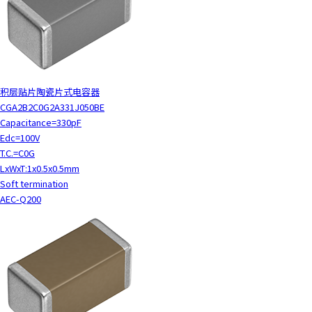
积层贴片陶瓷片式电容器
CGA2B2C0G2A331J050BE
Capacitance=330pF
Edc=100V
T.C.=C0G
LxWxT:1x0.5x0.5mm
Soft termination
AEC-Q200