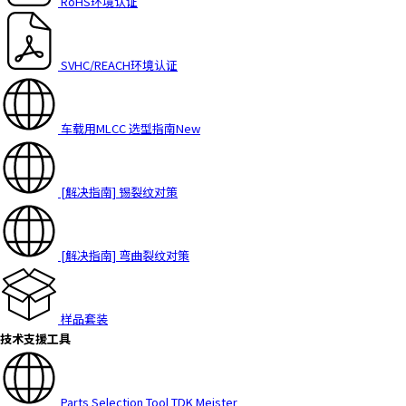
RoHS环境认证
h
i
s
SVHC/REACH环境认证
s
h
o
车载用MLCC 选型指南
New
r
t
c
u
[解决指南] 锡裂纹对策
t
a
c
[解决指南] 弯曲裂纹对策
t
i
v
样品套装
a
技术支援工具
t
e
s
Parts Selection Tool TDK Meister