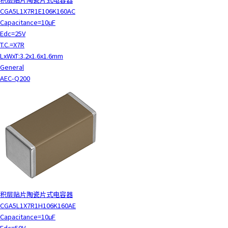
CGA5L1X7R1E106K160AC
Capacitance=10μF
Edc=25V
T.C.=X7R
LxWxT:3.2x1.6x1.6mm
General
AEC-Q200
积层贴片陶瓷片式电容器
CGA5L1X7R1H106K160AE
Capacitance=10μF
Edc=50V