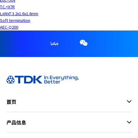
T.C.=X7R
LxWxT:3.2x1.6x1.6mm
Soft termination
AEC-Q200
首页
产品信息