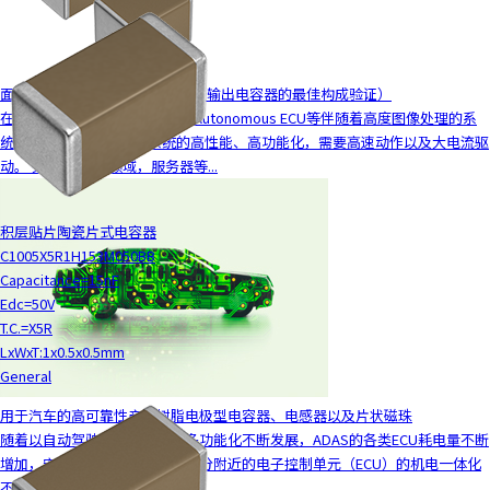
面向电源电路的MLCC解决方案（输出电容器的最佳构成验证）
在车载领域，车载ADAS ECU、Autonomous ECU等伴随着高度图像处理的系
统的CPU、FPGA等随着系统的高性能、高功能化，需要高速动作以及大电流驱
动。 另外，在ICT领域，服务器等...
积层贴片陶瓷片式电容器
C1005X5R1H153M050BB
Capacitance=15nF
Edc=50V
T.C.=X5R
LxWxT:1x0.5x0.5mm
General
用于汽车的高可靠性产品树脂电极型电容器、电感器以及片状磁珠
随着以自动驾驶为目的的汽车多功能化不断发展，ADAS的各类ECU耗电量不断
增加，安装于发动机舱等机构部分附近的电子控制单元（ECU）的机电一体化
不断发展。为此，一辆汽车中搭...