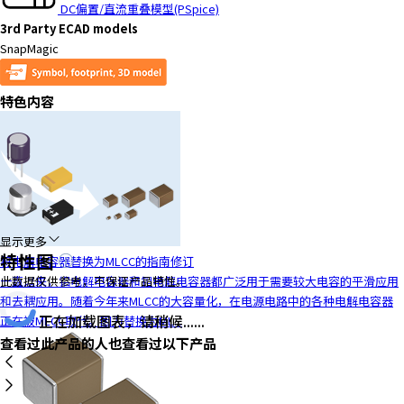
DC偏置/直流重叠模型(PSpice)
3rd Party ECAD models
SnapMagic
特色内容
显示更多
特性图
将电解电容器替换为MLCC的指南修订
一直以来，铝电解电容器和钽电解电容器都广泛用于需要较大电容的平滑应用
此数据仅供参考，不保证产品特性。
和去耦应用。随着今年来MLCC的大容量化，在电源电路中的各种电解电容器
正在加载图表，请稍候......
正在被MLCC取代。因为替换为ML...
查看过此产品的人也查看过以下产品