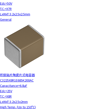
Edc=50V
T.C.=X7R
LxWxT:3.2x2.5x2.5mm
General
积层贴片陶瓷片式电容器
C3225X8R1E685K200AC
Capacitance=6.8μF
Edc=25V
T.C.=X8R
LxWxT:3.2x2.5x2mm
High Temp. (Up to 150ºC)