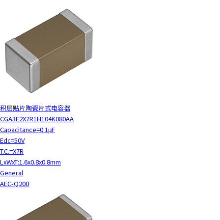
积层贴片陶瓷片式电容器
CGA3E2X7R1H104K080AA
Capacitance=0.1μF
Edc=50V
T.C.=X7R
LxWxT:1.6x0.8x0.8mm
General
AEC-Q200