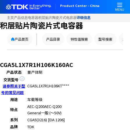
Product Center - China
MENU
主页
产品信息
电容器
积层贴片陶瓷片式电容器
详细信息
积层贴片陶瓷片式电容器
产品首页
产品目录
特性值搜索
型号搜索
型号
CGA5L1X7R1H106K160AC
产品状态
量产体制
交货型号
CGA5L1X7R1H106KT****
请参照关于型
号的常见问题
用途
车载等级
AEC-Q200
AEC-Q200
特点
General
一般 (～50V)
系列
CGA5(3216) [EIA 1206]
品牌
TDK