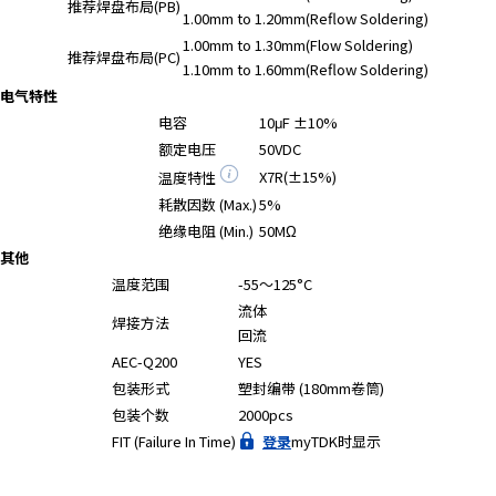
推荐焊盘布局(PB)
1.00mm to 1.20mm(Reflow Soldering)
1.00mm to 1.30mm(Flow Soldering)
推荐焊盘布局(PC)
1.10mm to 1.60mm(Reflow Soldering)
电气特性
电容
10μF ±10%
额定电压
50VDC
X7R(±15%)
温度特性
耗散因数 (Max.)
5%
绝缘电阻 (Min.)
50MΩ
其他
温度范围
-55～125°C
流体
焊接方法
回流
AEC-Q200
YES
包装形式
塑封编带 (180mm卷筒)
包装个数
2000pcs
FIT (Failure In Time)
登录
myTDK时显示