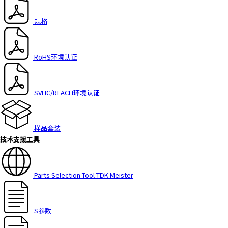
h
i
规格
s
s
h
RoHS环境认证
o
r
t
SVHC/REACH环境认证
c
u
t
样品套装
a
技术支援工具
c
t
i
v
Parts Selection Tool TDK Meister
a
t
e
S参数
s