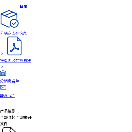
目录
a
d
e
r
,
分销商库存信息
p
r
e
s
将页面另存为 PDF
s
"
C
分销商名单
t
r
联系我们
l
+
/
产品信息
"
全部收起
全部展开
.
文件
T