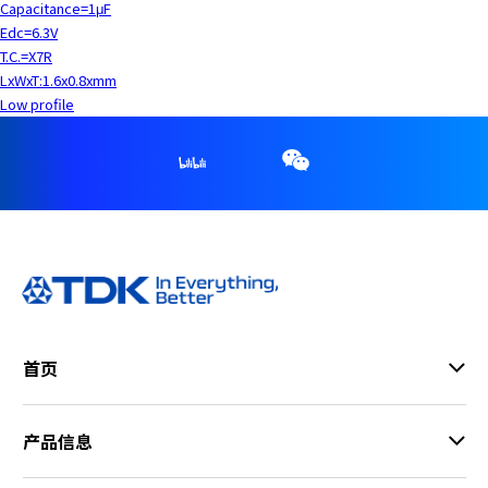
Capacitance=1μF
Edc=6.3V
T.C.=X7R
LxWxT:1.6x0.8xmm
Low profile
首页
产品信息