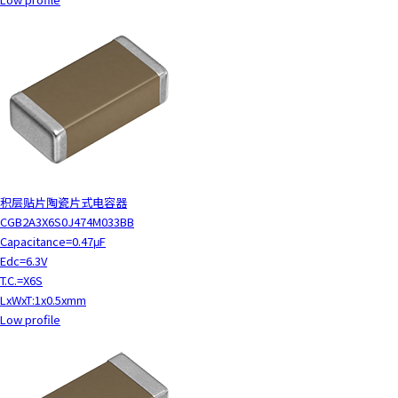
积层贴片陶瓷片式电容器
CGB2A3X6S0J474M033BB
Capacitance=0.47μF
Edc=6.3V
T.C.=X6S
LxWxT:1x0.5xmm
Low profile