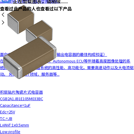
正在加载图表，请稍候......
正在被MLCC取代。因为替换为ML...
y
查看过此产品的人也查看过以下产品
o
u
n
a
v
i
g
面向电源电路的MLCC解决方案（输出电容器的最佳构成验证）
a
在车载领域，车载ADAS ECU、Autonomous ECU等伴随着高度图像处理的系
t
统的CPU、FPGA等随着系统的高性能、高功能化，需要高速动作以及大电流驱
e
动。 另外，在ICT领域，服务器等...
a
n
d
积层贴片陶瓷片式电容器
i
CGB2A1JB1E105M033BC
n
Capacitance=1μF
t
Edc=25V
e
T.C.=JB
r
LxWxT:1x0.5xmm
a
Low profile