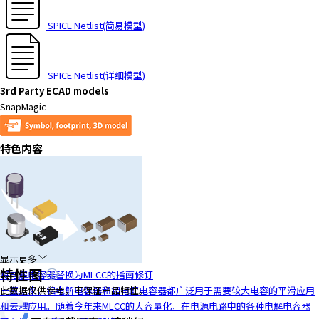
t
h
SPICE Netlist(简易模型)
e
s
c
SPICE Netlist(详细模型)
r
3rd Party ECAD models
e
SnapMagic
e
n
r
特色内容
e
a
d
e
r
t
o
显示更多
h
特性图
将电解电容器替换为MLCC的指南修订
e
一直以来，铝电解电容器和钽电解电容器都广泛用于需要较大电容的平滑应用
此数据仅供参考，不保证产品特性。
l
和去耦应用。随着今年来MLCC的大容量化，在电源电路中的各种电解电容器
p