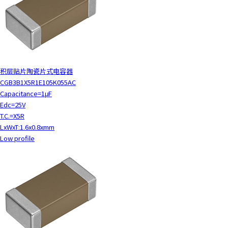
积层贴片陶瓷片式电容器
CGB3B1X5R1E105K055AC
Capacitance=1μF
Edc=25V
T.C.=X5R
LxWxT:1.6x0.8xmm
Low profile