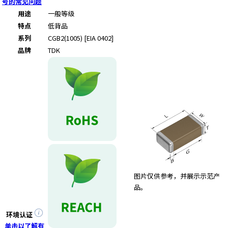
e
号的常见问题
s
用途
一般等级
s
特点
低背品
i
系列
CGB2(1005) [EIA 0402]
b
品牌
TDK
i
l
i
t
y
s
c
r
e
e
n
图片仅供参考，并展示示范产
r
品。
e
a
d
环境认证
e
单击以了解有