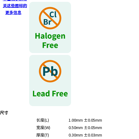
r
关这些图标的
.
更多信息
T
o
s
t
a
r
t
t
h
e
A
l
l
i
尺寸
n
长度(L)
1.00mm ±0.05mm
O
宽度(W)
0.50mm ±0.05mm
n
e
厚度(T)
0.30mm ±0.03mm