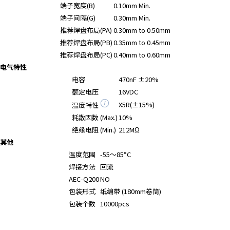
A
端子宽度(B)
0.10mm Min.
c
端子间隔(G)
0.30mm Min.
c
推荐焊盘布局(PA)
0.30mm to 0.50mm
e
推荐焊盘布局(PB)
0.35mm to 0.45mm
s
推荐焊盘布局(PC)
0.40mm to 0.60mm
s
电气特性
i
电容
470nF ±20%
b
额定电压
16VDC
i
X5R(±15%)
温度特性
l
i
耗散因数 (Max.)
10%
t
绝缘电阻 (Min.)
212MΩ
y
其他
s
温度范围
-55～85°C
c
焊接方法
回流
r
AEC-Q200
NO
e
包装形式
纸编带 (180mm卷筒)
e
包装个数
10000pcs
n
r
e