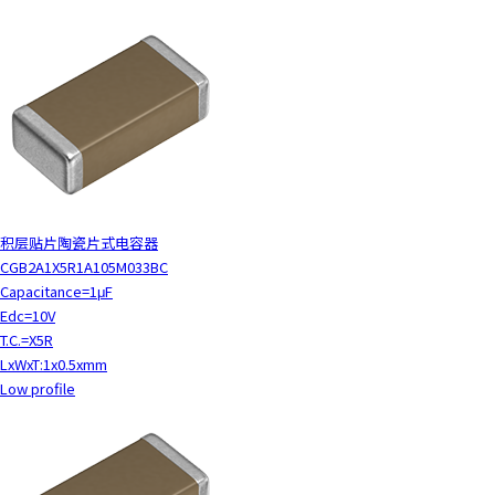
c
t
w
i
t
h
t
h
e
c
积层贴片陶瓷片式电容器
o
CGB2A1X5R1A105M033BC
n
Capacitance=1μF
t
Edc=10V
e
T.C.=X5R
n
LxWxT:1x0.5xmm
t
Low profile
.