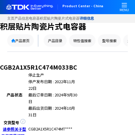
W
Product Center - China
e
MENU
l
主页
产品信息
电容器
积层贴片陶瓷片式电容器
详细信息
c
积层贴片陶瓷片式电容器
o
m
产品首页
产品目录
特性值搜索
型号搜索
型号
e
t
o
A
CGB2A1X5R1C474M033BC
l
停止生产
l
停产发布日期 : 2022年11月
i
22日
n
产品状态
最后订单日期 : 2024年9月30
O
日
n
最后出货日期 : 2024年10月
e
31日
A
c
交货型号
c
CGB2A1X5R1C474MT****
请参照关于型