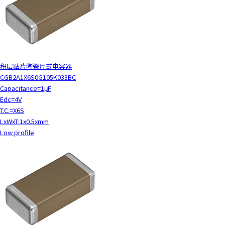
积层贴片陶瓷片式电容器
CGB2A1X6S0G105K033BC
Capacitance=1μF
Edc=4V
T.C.=X6S
LxWxT:1x0.5xmm
Low profile