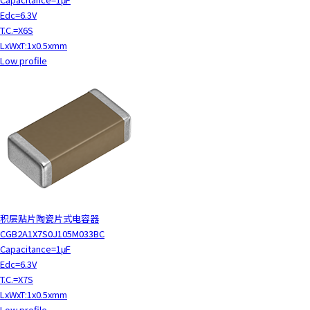
Edc=6.3V
T.C.=X6S
LxWxT:1x0.5xmm
Low profile
积层贴片陶瓷片式电容器
CGB2A1X7S0J105M033BC
Capacitance=1μF
Edc=6.3V
T.C.=X7S
LxWxT:1x0.5xmm
Low profile