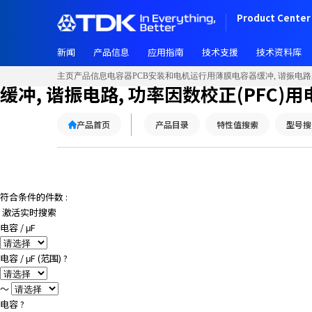
Product Center 
新闻
产品信息
应用指南
技术支援
技术资料库
主页
产品信息
电容器
PCB安装和电机运行用薄膜电容器
缓冲, 谐振电路
缓冲, 谐振电路, 功率因数校正(PFC)
产品首页
产品目录
特性值搜索
型号搜
符合条件的件数 :
激活实时搜索
电容 / μF
电容 / μF (范围)
?
～
电容
?