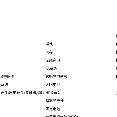
磁铁
闪存
无线充电
FA系统
热保护器件
透明导电薄膜
器系统
太阳电池
元件/压电元件/接触器/蜂鸣
HDD磁头
锂离子电池
固态电池
专用集成电路(ASIC)