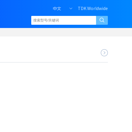
中文
TDK Worldwide