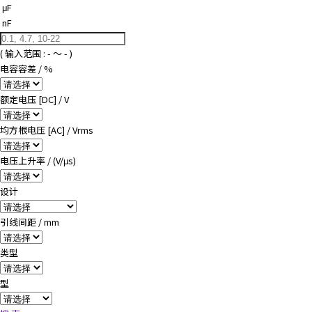
μF
nF
( 输入范围 :
-
～
-
)
电容容差 / %
额定电压 [DC] / V
均方根电压 [AC] / Vrms
电压上升率 / (V/μs)
设计
引线间距 / mm
类型
型