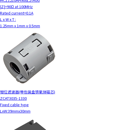
MCZ1210AH900L2TA0G
|Z|=90Ω at 100MHz
Rated current=0.1A
L x W x T :
1.25mm x 1mm x 0.5mm
钳位滤波器(带包装盒铁氧体磁芯)
ZCAT3035-1330
Fixed cable type
LxW:39mmx30mm