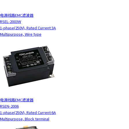
电源线路EMC滤波器
RSEL-2003W
1-phase(250V), Rated Current:3A
Multipurpose, Wire type
电源线路EMC滤波器
RSEN-2006
1-phase(250V), Rated Current:6A
Multipurpose, Block terminal