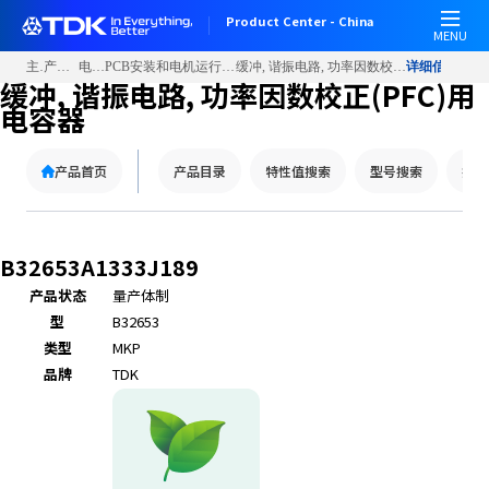
Product Center - China
MENU
主页
产品信息
电容器
PCB安装和电机运行用薄膜电容器
缓冲, 谐振电路, 功率因数校正(PFC)用电容器
详细信息
缓冲, 谐振电路, 功率因数校正(PFC)用
电容器
产品首页
产品目录
特性值搜索
型号搜索
技术
B32653A1333J189
产品状态
量产体制
型
B32653
类型
MKP
品牌
TDK