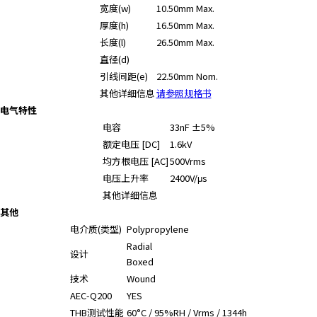
宽度(w)
10.50mm Max.
厚度(h)
16.50mm Max.
长度(l)
26.50mm Max.
直径(d)
引线间距(e)
22.50mm Nom.
其他详细信息
请参照规格书
电气特性
电容
33nF ±5%
额定电压 [DC]
1.6kV
均方根电压 [AC]
500Vrms
电压上升率
2400V/μs
其他详细信息
其他
电介质(类型)
Polypropylene
Radial
设计
Boxed
技术
Wound
AEC-Q200
YES
THB测试性能
60°C / 95%RH / Vrms / 1344h