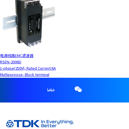
电源线路EMC滤波器
RSEN-2006D
1-phase(250V), Rated Current:6A
Multipurpose, Block terminal