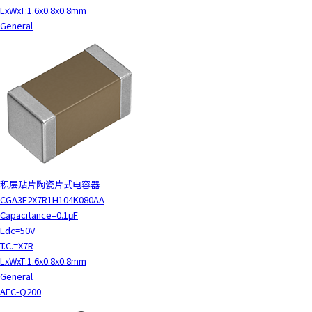
LxWxT:1.6x0.8x0.8mm
General
积层贴片陶瓷片式电容器
CGA3E2X7R1H104K080AA
Capacitance=0.1μF
Edc=50V
T.C.=X7R
LxWxT:1.6x0.8x0.8mm
General
AEC-Q200