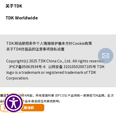
r
关于TDK
.
T
TDK Worldwide
o
s
t
a
TDK 网站使用条件
个人情报保护基本方针
Cookie政策
r
关于TDK仿冒品的注意事项
隐私设置
t
t
Copyright(c) 2025 TDK China Co., Ltd.. All rights reserved.
h
沪ICP备05063934号-6
公网安备 31010502007105号
TDK
e
logo is a trademark or registered trademark of TDK
A
Corporation.
l
l
i
n
请注意：
自2026年4月起，所有爱普科斯 (EPCOS) 产品将统一更换成TDK品牌。
此次
O
品牌更换不会对产品本身造成任何其他影响。
n
更多信息
我理解
e