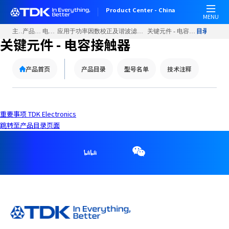
W
Product Center - China
e
MENU
l
主页
产品信息
电容器
应用于功率因数校正及谐波滤波的元器件
关键元件 - 电容接触器
目录
c
关键元件 - 电容接触器
o
m
产品首页
产品目录
型号名单
技术注释
e
t
o
A
重要事项 TDK Electronics
l
跳转至产品目录页面
l
i
n
O
n
e
A
c
c