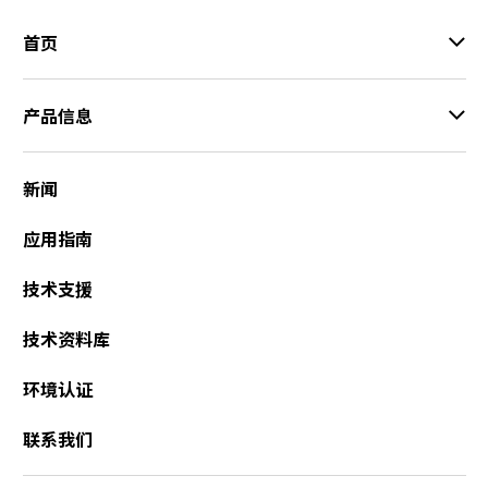
e
s
首页
s
i
b
产品信息
i
l
i
新闻
t
y
应用指南
s
c
技术支援
r
e
技术资料库
e
n
r
环境认证
e
a
联系我们
d
e