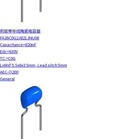
积层带导线陶瓷电容器
FA26C0G2J821JNU06
Capacitance=820pF
Edc=630V
T.C.=C0G
LxWxT:5.5x6x3.5mm, Lead pitch:5mm
AEC-Q200
General