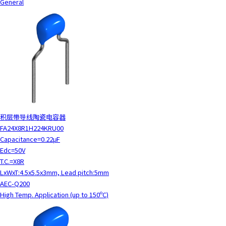
General
积层带导线陶瓷电容器
FA24X8R1H224KRU00
Capacitance=0.22μF
Edc=50V
T.C.=X8R
LxWxT:4.5x5.5x3mm, Lead pitch:5mm
AEC-Q200
High Temp. Application (up to 150ºC)