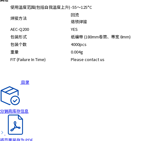
使用温度范围(包括自我温度上升)
-55～125°C
回流
焊接方法
烙铁焊接
AEC-Q200
YES
包装形式
纸编带 (180mm卷筒、帯宽 8mm)
包装个数
4000pcs
重量
0.004g
FIT (Failure In Time)
Please contact us
目录
分销商库存信息
将页面另存为 PDF