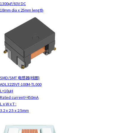
1300µF/63V DC
18mm dia x 25mm length
SMD/SMT 电感器(线圈)
ADL3225VT-100M-TL000
L=10μH
Rated current=450mA
L x W x T :
3.2 x 2.5 x 2.5mm