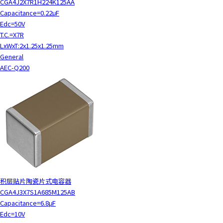
CGA4J2X7R1H224K125AA
Capacitance=0.22μF
Edc=50V
T.C.=X7R
LxWxT:2x1.25x1.25mm
General
AEC-Q200
积层贴片陶瓷片式电容器
CGA4J3X7S1A685M125AB
Capacitance=6.8μF
Edc=10V