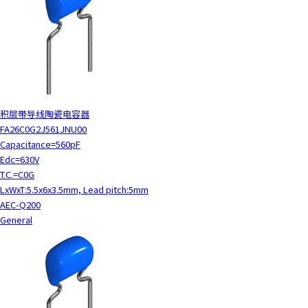
积层带导线陶瓷电容器
FA26C0G2J561JNU00
Capacitance=560pF
Edc=630V
T.C.=C0G
LxWxT:5.5x6x3.5mm, Lead pitch:5mm
AEC-Q200
General