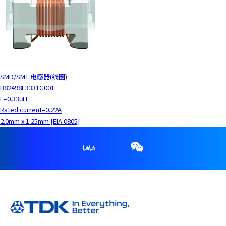
SMD/SMT 电感器(线圈)
B82498F3331G001
L=0.33μH
Rated current=0.22A
2.0mm x 1.25mm [EIA 0805]