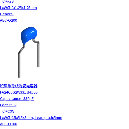
T.C.=X7S
LxWxT:2x1.25x1.25mm
General
AEC-Q200
积层带导线陶瓷电容器
FA24C0G2W331JNU06
Capacitance=330pF
Edc=450V
T.C.=C0G
LxWxT:4.5x5.5x3mm, Lead pitch:5mm
AEC-Q200