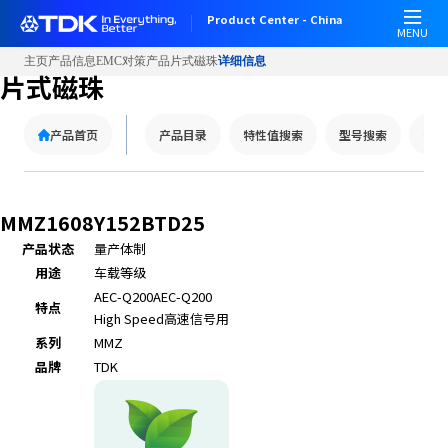
Product Center - China
MENU
主页
产品信息
EMC对策产品
片式磁珠
详细信息
片式磁珠
产品首页
产品目录
特性值搜索
型号搜索
替代
MMZ1608Y152BTD25
产品状态
量产体制
用途
车载等级
AEC-Q200
AEC-Q200
特点
High Speed
高速信号用
系列
MMZ
品牌
TDK