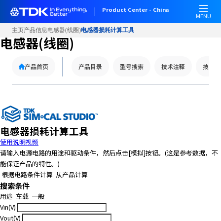
Product Center - China
MENU
主页
产品信息
电感器(线圈)
电感器损耗计算工具
电感器(线圈)
产品首页
产品目录
型号搜索
技术注释
技术支
电感器损耗计算工具
使用说明视频
请输入电源电路的用途和驱动条件，然后点击[模拟]按钮。(这是参考数据，不
能保证产品的特性。)
根据电路条件计算
从产品计算
搜索条件
用途
车载
一般
Vin(V)
Vout(V)