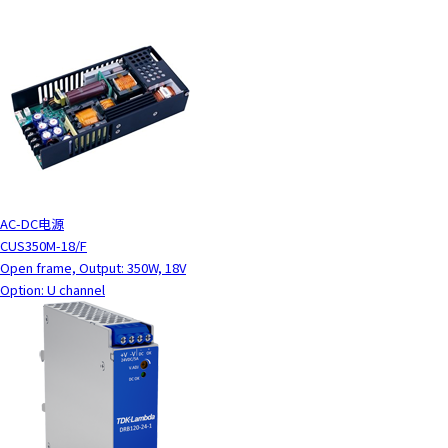
AC-DC电源
CUS350M-18/F
Open frame, Output: 350W, 18V
Option: U channel