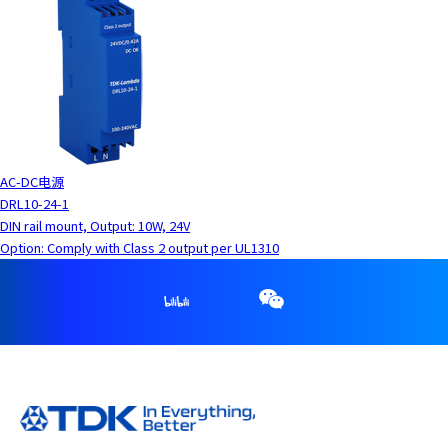
AC-DC电源
DRL10-24-1
DIN rail mount, Output: 10W, 24V
Option: Comply with Class 2 output per UL1310