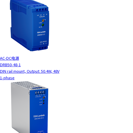
AC-DC电源
DRB50-48-1
DIN rail mount, Output: 50.4W, 48V
1-phase