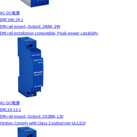
AC-DC电源
DRF240-24-1
DIN rail mount, Output: 240W, 24V
DIN rail installation compatible, Peak power capability
AC-DC电源
DRL10-12-1
DIN rail mount, Output: 10.08W, 12V
Option: Comply with Class 2 output per UL1310