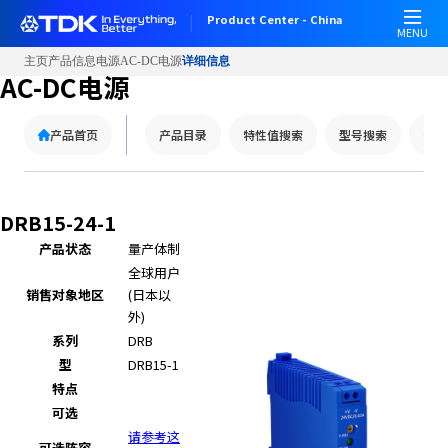
Product Center - China
MENU
主页
产品信息
电源
AC-DC电源
详细信息
AC-DC电源
产品首页
产品目录
特性值搜索
型号搜索
替代
DRB15-24-1
产品状态
量产体制
全球用户
销售对象地区
(日本以
外)
系列
DRB
型
DRB15-1
特点
可选
请参考这
可选阵容