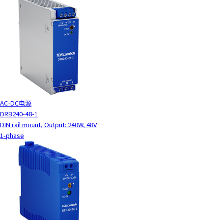
AC-DC电源
DRB240-48-1
DIN rail mount, Output: 240W, 48V
1-phase