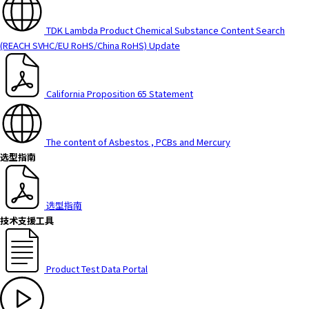
TDK Lambda Product Chemical Substance Content Search
(REACH SVHC/EU RoHS/China RoHS)
Update
California Proposition 65 Statement
The content of Asbestos , PCBs and Mercury
选型指南
选型指南
技术支援工具
Product Test Data Portal