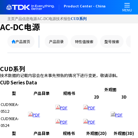
Product Center - China
MENU
主页
产品信息
电源
AC-DC电源
技术报告
CUD系列
AC-DC电源
产品首页
产品目录
特性值搜索
型号搜索
替代
CUD系列
技术数据的记载内容会在未事先预告的情况下进行变更，敬请谅解。
CUD Series Data
外观图
型
产品目录
规格书
2D
3D
CUD90EA-
PDF
PDF
0512
PDF
PDF
CUD90EA-
PDF
PDF
0524
型
产品目录
规格书
外观图(2D)
外观图(3D)