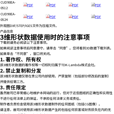
CUD90EA-
PDF
PDF
PDF
PDF
0512
CUD90EA-
PDF
PDF
PDF
PDF
0524
外观图DXF/STEP/IGES文件为压缩文件。
产品信息
3维形状数据使用时的注意事项
下载前请务必阅读以下注意事项。
如果阅读注意事项后同意遵守，请单击“同意”。您将看到3D数据下载列表。
如果单击“不同意”，窗口将关闭。
1. 著作权、所有权
该3维形状数据的著作权等一切权利归属于TDK-Lambda株式会社。
2. 禁止复制和分发
该3维形状数据仅限在贵公司内部使用，严禁复制（包括部分修改后的复制）
并提供给第三方。
3. 责任限定
虽然敝司已非常细心地维护本网站的运行，但对于这些图纸的正确性和实用性
不进行任何法律上的保证，不承担任何法律义务或责任。
制作者负责检查使用该3维形状数据制作的任何图纸（包括CG图像）。
请注意，敝司对使用该3维形状数据产生的包括任何损害或财务损失在内的无