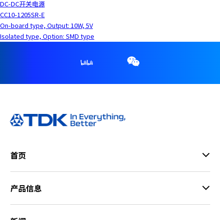
DC-DC开关电源
CC10-1205SR-E
On-board type, Output: 10W, 5V
Isolated type, Option: SMD type
首页
产品信息