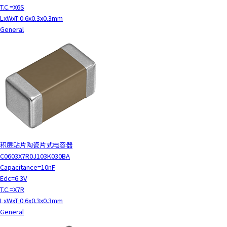
T.C.=X6S
LxWxT:0.6x0.3x0.3mm
General
积层贴片陶瓷片式电容器
C0603X7R0J103K030BA
Capacitance=10nF
Edc=6.3V
T.C.=X7R
LxWxT:0.6x0.3x0.3mm
General