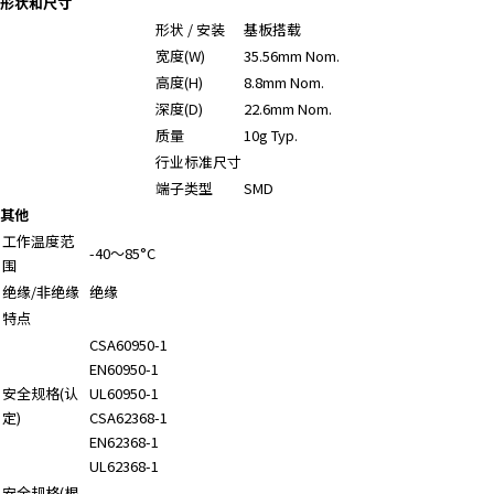
形状和尺寸
r
形状 / 安装
基板搭载
.
宽度(W)
35.56mm Nom.
T
高度(H)
8.8mm Nom.
o
深度(D)
22.6mm Nom.
s
质量
10g Typ.
t
行业标准尺寸
a
r
端子类型
SMD
t
其他
t
工作温度范
-40～85°C
h
围
e
绝缘/非绝缘
绝缘
A
特点
l
CSA60950-1
l
EN60950-1
i
安全规格(认
UL60950-1
n
定)
CSA62368-1
O
EN62368-1
n
UL62368-1
e
安全规格(根