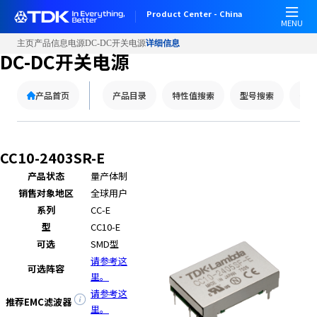
W
Product Center - China
e
MENU
l
主页
产品信息
电源
DC-DC开关电源
详细信息
c
DC-DC开关电源
o
m
产品首页
产品目录
特性值搜索
型号搜索
替代
e
t
o
A
CC10-2403SR-E
l
产品状态
量产体制
l
销售对象地区
全球用户
i
n
系列
CC-E
O
型
CC10-E
n
可选
SMD型
e
请参考这
可选阵容
A
里。
c
请参考这
推荐EMC滤波器
c
里。