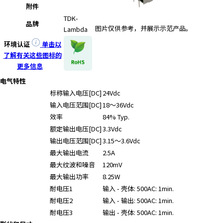
e
附件
s
TDK-
s
品牌
图片仅供参考，并展示示范产品。
Lambda
i
环境认证
单击以
b
了解有关这些图标的
i
更多信息
l
i
电气特性
t
标称输入电压[DC]
24Vdc
y
输入电压范围[DC]
18～36Vdc
s
效率
84% Typ.
c
额定输出电压[DC]
3.3Vdc
r
输出电压范围[DC]
3.15～3.6Vdc
e
最大输出电流
2.5A
e
最大纹波和噪音
120mV
n
r
最大输出功率
8.25W
e
耐电压1
输入 - 壳体: 500AC: 1min.
a
耐电压2
输入 - 输出: 500AC: 1min.
d
耐电压3
输出 - 壳体: 500AC: 1min.
e