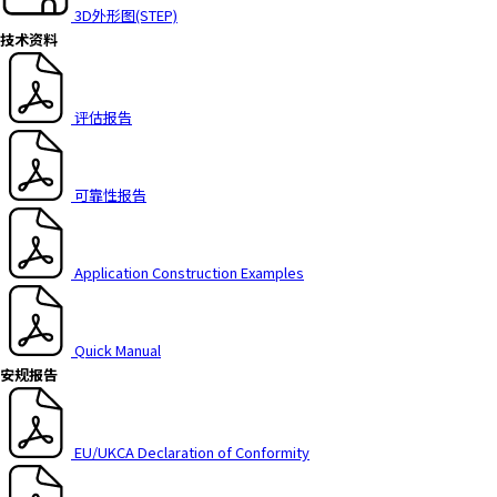
h
3D外形图(STEP)
i
技术资料
s
s
h
评估报告
o
r
t
可靠性报告
c
u
t
Application Construction Examples
a
c
t
Quick Manual
i
安规报告
v
a
t
EU/UKCA Declaration of Conformity
e
s