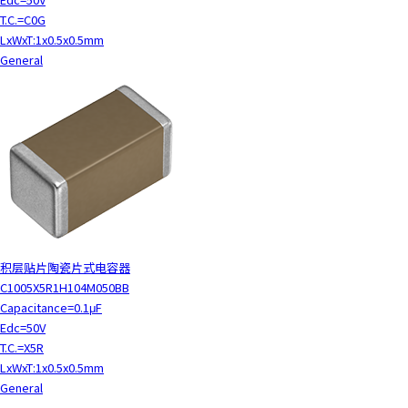
T.C.=C0G
LxWxT:1x0.5x0.5mm
General
积层贴片陶瓷片式电容器
C1005X5R1H104M050BB
Capacitance=0.1μF
Edc=50V
T.C.=X5R
LxWxT:1x0.5x0.5mm
General