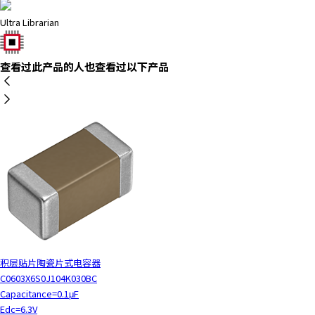
c
Ultra Librarian
t
w
i
查看过此产品的人也查看过以下产品
t
h
t
h
e
c
o
n
t
e
n
t
.
积层贴片陶瓷片式电容器
C0603X6S0J104K030BC
Capacitance=0.1μF
Edc=6.3V