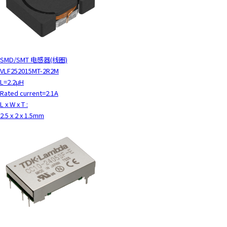
SMD/SMT 电感器(线圈)
VLF252015MT-2R2M
L=2.2μH
Rated current=2.1A
L x W x T :
2.5 x 2 x 1.5mm