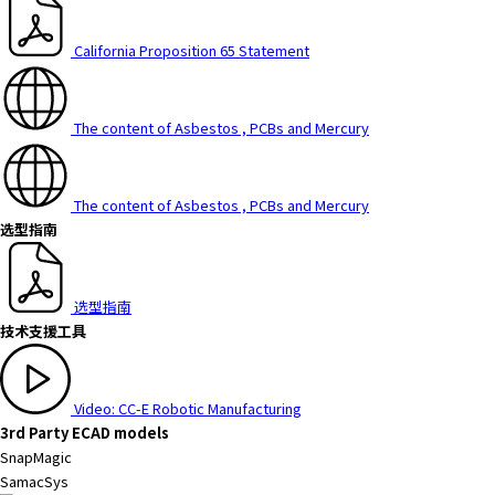
y
o
California Proposition 65 Statement
u
n
a
The content of Asbestos , PCBs and Mercury
v
i
g
The content of Asbestos , PCBs and Mercury
a
选型指南
t
e
a
选型指南
n
技术支援工具
d
i
n
Video: CC-E Robotic Manufacturing
t
3rd Party ECAD models
e
SnapMagic
r
SamacSys
a