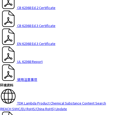
t
h
CB 62368 Ed.2 Certificate
e
s
c
CB 62368 Ed.3 Certificate
r
e
e
EN 62368 Ed.3 Certificate
n
r
e
UL 62368 Report
a
d
e
使用注意事项
r
环境资料
t
o
h
e
TDK Lambda Product Chemical Substance Content Search
l
(REACH SVHC/EU RoHS/China RoHS)
Update
p