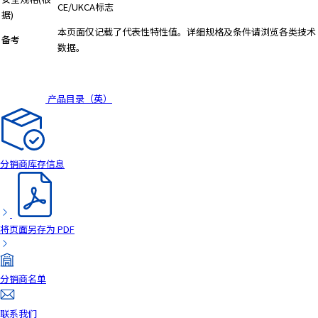
A
CE/UKCA标志
据)
c
本页面仅记载了代表性特性值。详细规格及条件请浏览各类技术
c
备考
数据。
e
s
s
产品目录（英）
i
b
i
l
i
分销商库存信息
t
y
s
c
将页面另存为 PDF
r
e
e
分销商名单
n
r
联系我们
e