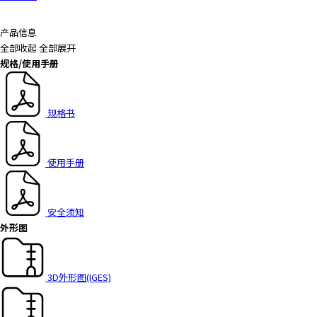
a
d
产品信息
e
全部收起
全部展开
r
规格/使用手册
,
p
r
规格书
e
s
s
使用手册
"
C
t
安全须知
r
外形图
l
+
/
3D外形图(IGES)
"
.
T