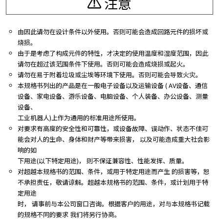
注意
由因此请勿在设计条件以外使用。否则可能会造成回路元件的损坏或
烧损。
由于是考虑了构成元件的特性，才决定的使用温度和湿度范围，因此
请勿在超过该范围条件下使用。否则可能会造成烧损或起火。
请勿在易于附着垃圾或尘埃等环境下使用。否则可能会导致火灾。
本规格书列出的产品是在一般电子设备以及运输设备 ( AV设备、通信
设备、家电设备、游乐设备、电脑设备、个人装备、办公设备、测量
设备、
工业机器人)上作为通用的标准用途所使用。
对要求有高度的安全性和可靠性，或设备故障、误动作、状态不佳可
能会对人的生命、身体和财产等带来损害， 以及可能造成重大社会影
响的如
下用途(以下特定用途)， 则不保证兼容性、性能发挥、质量。
对超越本规格书的范围、条件，或用于特定用途而产生 的损害等，恕
不承担责任，敬请谅解。超越本规格书的范围、条件，或计划用于特
定用途
时， 请事前与本公司窗口咨询。根据客户的用途，对与本规格书记载
的规格不同的要求 我们将另行协商。