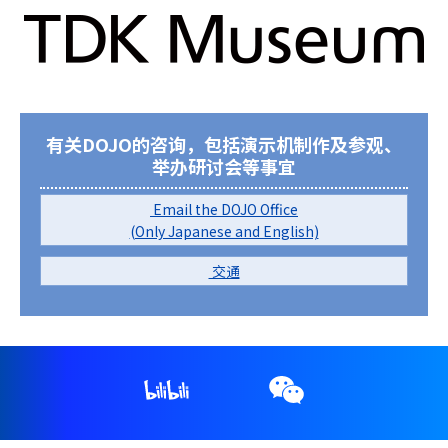
h
i
s
s
h
o
有关DOJO的咨询，包括演示机制作及参观、
r
举办研讨会等事宜
t
c
Email the DOJO Office
u
(Only Japanese and English)
t
a
交通
c
t
i
v
a
t
e
s