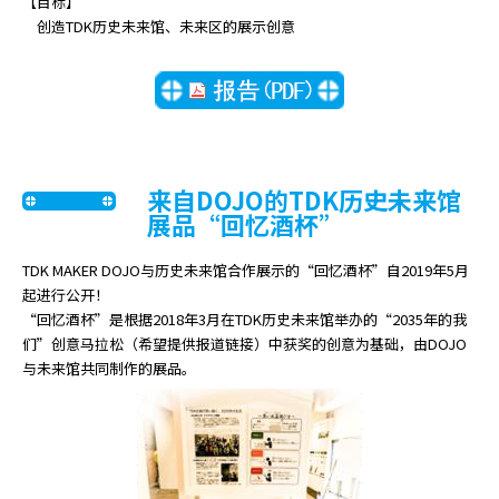
【目标】
A
创造TDK历史未来馆、未来区的展示创意
c
c
e
s
s
i
b
来自DOJO的TDK历史未来馆
i
展品“回忆酒杯”
l
i
TDK MAKER DOJO与历史未来馆合作展示的“回忆酒杯”自2019年5月
t
起进行公开！
y
“回忆酒杯”是根据2018年3月在TDK历史未来馆举办的“2035年的我
s
们”创意马拉松（希望提供报道链接）中获奖的创意为基础，由DOJO
c
与未来馆共同制作的展品。
r
e
e
n
r
e