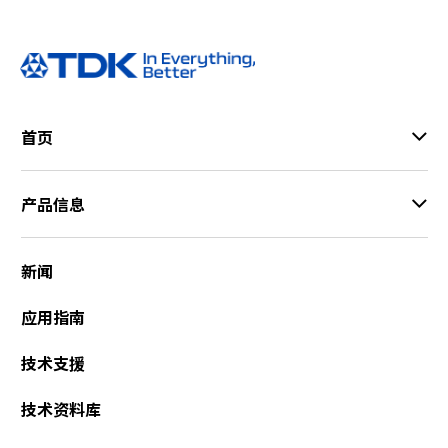
t
h
e
s
c
r
首页
e
e
n
产品信息
r
e
a
新闻
d
e
r
应用指南
t
o
技术支援
h
e
技术资料库
l
p