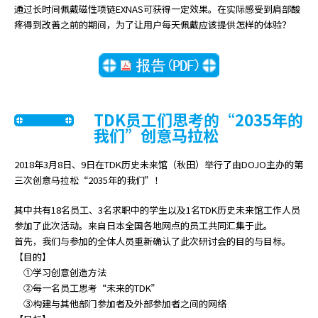
通过长时间佩戴磁性项链EXNAS可获得一定效果。在实际感受到肩部酸
r
疼得到改善之前的期间，为了让用户每天佩戴应该提供怎样的体验？
.
T
o
s
t
a
TDK员工们思考的“2035年的
r
我们”创意马拉松
t
t
2018年3月8日、9日在TDK历史未来馆（秋田）举行了由DOJO主办的第
h
三次创意马拉松“2035年的我们”！
e
A
其中共有18名员工、3名求职中的学生以及1名TDK历史未来馆工作人员
l
参加了此次活动。来自日本全国各地网点的员工共同汇集于此。
l
首先，我们与参加的全体人员重新确认了此次研讨会的目的与目标。
i
【目的】
n
①学习创意创造方法
O
②每一名员工思考“未来的TDK”
n
③构建与其他部门参加者及外部参加者之间的网络
e