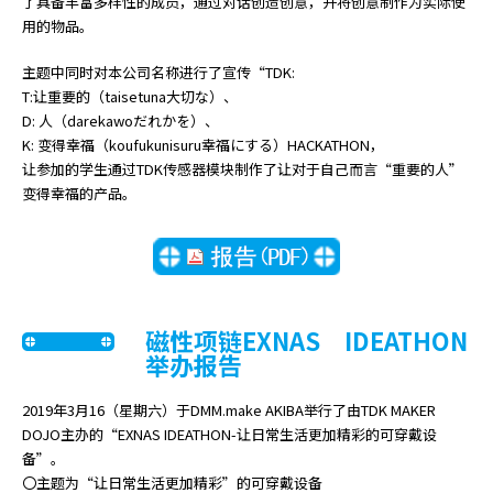
e
了具备丰富多样性的成员，通过对话创造创意，并将创意制作为实际使
s
用的物品。
s
主题中同时对本公司名称进行了宣传“TDK:
i
T:让重要的（taisetuna大切な）、
b
D: 人（darekawoだれかを）、
i
K: 变得幸福（koufukunisuru幸福にする）HACKATHON，
l
让参加的学生通过TDK传感器模块制作了让对于自己而言“重要的人”
i
变得幸福的产品。
t
y
s
c
r
e
磁性项链EXNAS IDEATHON
e
举办报告
n
r
2019年3月16（星期六）于DMM.make AKIBA举行了由TDK MAKER
e
DOJO主办的“EXNAS IDEATHON-让日常生活更加精彩的可穿戴设
a
备”。
d
〇主题为“让日常生活更加精彩”的可穿戴设备
e