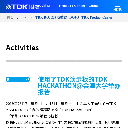
W
跳
Product Center - China
e
转
MENU
l
到
...
首页
TDK DOJO活动档案 | DOJO | TDK Product Center
c
主
o
要
m
内
e
容
Activities
t
o
A
l
l
使用了TDK演示板的TDK
i
HACKATHON@会津大学举办
n
报告
O
n
e
2019年2月17（星期日）、18日（星期一）于会津大学举行了由TDK
A
MAKER DOJO主办的编程马拉松“TDK HACKATHON”
c
※何谓HACKATHON-编程马拉松
c
以将Hack与Marathon结合的造词作为特定主题的短期活动，其中聚集