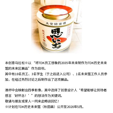
a
d
e
r
,
p
r
e
s
s
"
本创意马拉松※以 “将TDK员工想象的2035年未来制作为TDK历史未来
C
馆的未来区展品”作为目标。
t
其中有18名员工、3名学生（于之后进入公司）、1名未来馆工作人员参
r
加，在经过热烈讨论之后制作出了这项展品。
l
+
酒杯中会映射出四季影像，其中选择了创意设计人“希望能够让到场者
/
感言‘好怀念！’”的想法作为关键词。
"
敬请与朋友或家人一同来此畅谈回忆！
.
※计划在TDK历史未来馆（秋田县）公开至2020年5月。
T