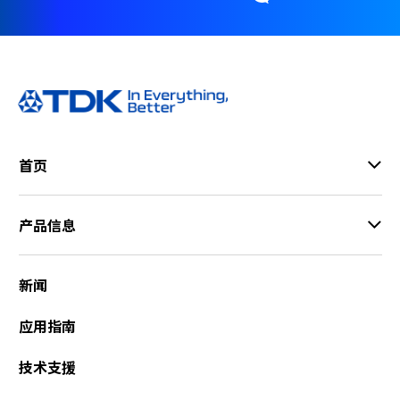
A
c
c
e
s
s
i
b
首页
i
l
i
产品信息
t
y
s
c
新闻
r
e
应用指南
e
n
技术支援
r
e