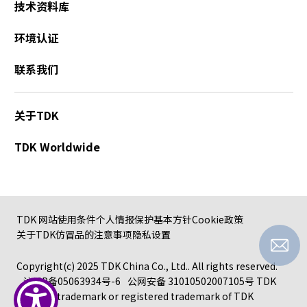
技术资料库
a
d
环境认证
e
r
联系我们
,
p
r
关于TDK
e
s
TDK Worldwide
s
"
C
t
r
TDK 网站使用条件
个人情报保护基本方针
Cookie政策
l
关于TDK仿冒品的注意事项
隐私设置
+
/
Copyright(c) 2025 TDK China Co., Ltd.. All rights reserved.
"
沪ICP备05063934号-6
公网安备 31010502007105号
TDK
.
logo is a trademark or registered trademark of TDK
T