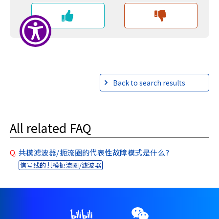
r
.
T
o
s
t
a
Back to search results
r
t
t
h
All related FAQ
e
A
l
Q.
共模滤波器/扼流圈的代表性故障模式是什么？
l
信号线的共模扼流圈/滤波器
i
n
O
n
e