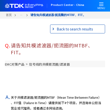
W
跳
Product Center - China
e
转
MENU
l
到
...
首页
请告知共模滤波器/扼流圈的MTBF、FIT。
c
主
o
要
Back to search results
m
内
e
容
t
Q.
请告知共模滤波器/扼流圈的MTBF、
o
A
FIT。
l
l
>
EMC对策产品
信号线的共模扼流圈/滤波器
i
n
O
n
e
A
关于共模滤波器/扼流圈的MTBF（Mean Time Between Failure）
c
、FIT值（Failure In Time）请提供如下4个项目，并咨询本公担当
c
营业或代理商，或者通过本网站咨询。