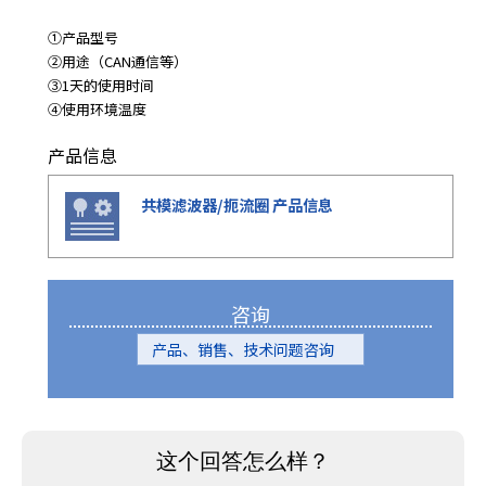
e
s
①产品型号
s
②用途（CAN通信等）
i
③1天的使用时间
b
④使用环境温度
i
l
产品信息
i
t
共模滤波器/扼流圈 产品信息
y
s
c
r
咨询
e
e
产品、销售、技术问题咨询
n
r
e
a
d
e