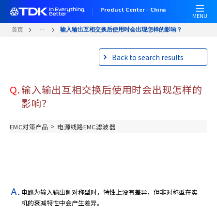
W
跳
Product Center - China
e
转
MENU
l
到
...
首页
输入输出互相交换后使用时会出现怎样的影响？
c
主
o
要
Back to search results
m
内
e
容
t
Q.
输入输出互相交换后使用时会出现怎样的
o
A
影响？
l
l
>
EMC对策产品
电源线路EMC滤波器
i
n
O
n
e
A
电路为输入输出侧对称型时，特性上没有差异，但非对称型在实
c
机的衰减特性中会产生差异。
c