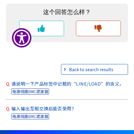
e
s
s
i
b
i
l
i
t
y
s
Back to search results
c
r
Q.
请说明一下产品标签中记载的“LINE/LOAD”的含义。
e
电源线路EMC滤波器
e
n
r
Q.
输入输出互相交换后能否使用？
e
电源线路EMC滤波器
a
d
e