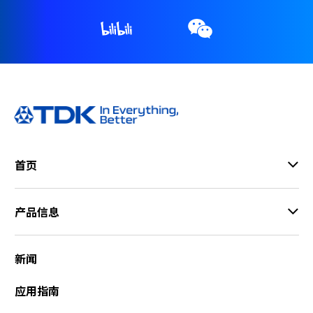
r
.
T
o
s
t
a
r
t
t
首页
h
e
A
产品信息
l
l
i
新闻
n
O
n
应用指南
e