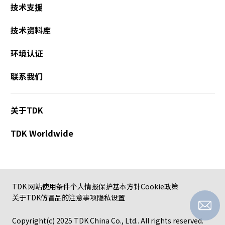
A
技术支援
c
c
技术资料库
e
s
环境认证
s
i
联系我们
b
i
l
关于TDK
i
t
TDK Worldwide
y
s
c
r
e
TDK 网站使用条件
个人情报保护基本方针
Cookie政策
e
关于TDK仿冒品的注意事项
隐私设置
n
r
Copyright(c) 2025 TDK China Co., Ltd.. All rights reserved.
e