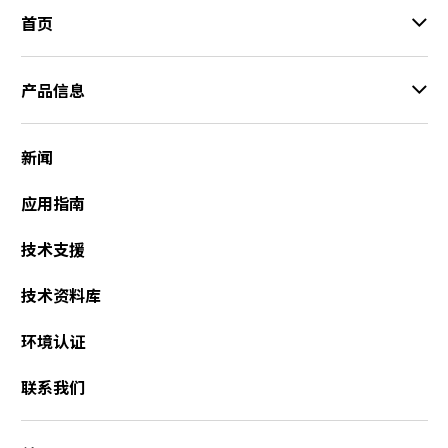
r
首页
.
T
o
产品信息
s
t
a
新闻
r
t
应用指南
t
h
技术支援
e
A
技术资料库
l
l
环境认证
i
n
联系我们
O
n
e