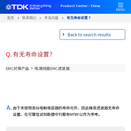
W
跳
Product Center - China
e
转
MENU
l
到
首页
联系我们
常见问题
有无寿命设置？
c
主
o
要
Back to search results
m
内
e
容
t
Q.
有无寿命设置？
o
A
l
>
EMC对策产品
电源线路EMC滤波器
l
i
n
O
n
e
由于未使用类似电解电容器的寿命元件，因此噪音滤波器无寿命
A
设置。在可靠性试验数据中刊载有MTBF以作为参考。
c
c